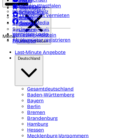
Polen
FAQ
Nordrhein-Westfalen
Portugal
Merkliste (
)
Rheinland Pfalz
Schweden
Unterkunft vermieten
Saarland
Schweiz
Social Media
Sachsen
Spanien
Sachsen-Anhalt
Ungarn
Vermieter-Login
Schleswig-Holstein
Menü
Als Vermieter registrieren
Thüringen
Menü schließen
Last-Minute Angebote
Deutschland
Gesamtdeutschland
Baden-Württemberg
Bayern
Berlin
Bremen
Brandenburg
Hamburg
Hessen
Mecklenburg-Vorpommern