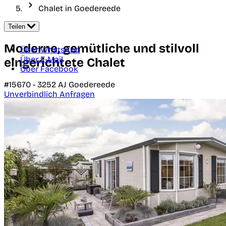
Chalet in Goedereede
Teilen
Moderne, gemütliche und stilvoll
Über WhatsApp
Über E-Mail
eingerichtete Chalet
Über Facebook
#15670 -
3252 AJ
Goedereede
Unverbindlich Anfragen