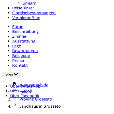
Ungarn
Reiseführer
Einreisebestimmungen
Vermieter-Blog
Fotos
Beschreibung
Zimmer
Ausstattung
Lage
Bewertungen
Belegung
Preise
Kontakt
Teilen
Hundeurlaub.de
Über WhatsApp
Über E-Mail
Italien
Über Facebook
Provinz Grosseto
Landhaus in Grosseto