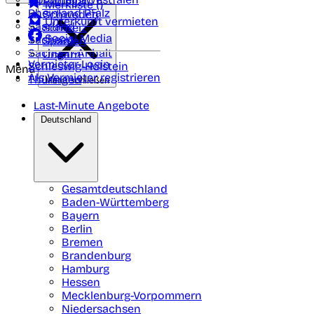
Portugal
Merkliste (
)
Rheinland Pfalz
Schweden
Unterkunft vermieten
Saarland
Schweiz
Social Media
Sachsen
Spanien
Sachsen-Anhalt
Ungarn
Vermieter-Login
Schleswig-Holstein
Menü
Als Vermieter registrieren
Thüringen
Menü schließen
Last-Minute Angebote
Deutschland
Gesamtdeutschland
Baden-Württemberg
Bayern
Berlin
Bremen
Brandenburg
Hamburg
Hessen
Mecklenburg-Vorpommern
Niedersachsen