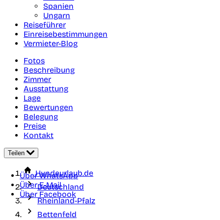
Spanien
Ungarn
Reiseführer
Einreisebestimmungen
Vermieter-Blog
Fotos
Beschreibung
Zimmer
Ausstattung
Lage
Bewertungen
Belegung
Preise
Kontakt
Teilen
Hundeurlaub.de
Über WhatsApp
Über E-Mail
Deutschland
Über Facebook
Rheinland-Pfalz
Bettenfeld