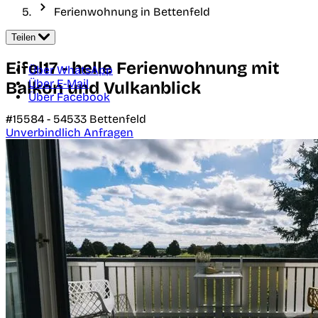
Ferienwohnung in Bettenfeld
Teilen
Eifel17 - helle Ferienwohnung mit
Über WhatsApp
Über E-Mail
Balkon und Vulkanblick
Über Facebook
#15584 -
54533
Bettenfeld
Unverbindlich Anfragen