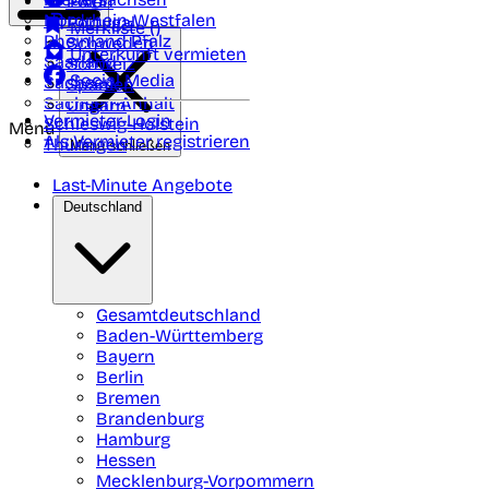
Polen
FAQ
Nordrhein-Westfalen
Portugal
Merkliste (
)
Rheinland Pfalz
Schweden
Unterkunft vermieten
Saarland
Schweiz
Social Media
Sachsen
Spanien
Sachsen-Anhalt
Ungarn
Vermieter-Login
Schleswig-Holstein
Menü
Als Vermieter registrieren
Thüringen
Menü schließen
Last-Minute Angebote
Deutschland
Gesamtdeutschland
Baden-Württemberg
Bayern
Berlin
Bremen
Brandenburg
Hamburg
Hessen
Mecklenburg-Vorpommern