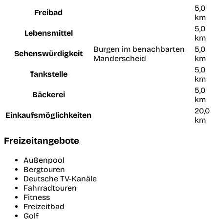
5,0
Freibad
km
5,0
Lebensmittel
km
Burgen im benachbarten
5,0
Sehenswürdigkeit
Manderscheid
km
5,0
Tankstelle
km
5,0
Bäckerei
km
20,0
Einkaufsmöglichkeiten
km
Freizeitangebote
Außenpool
Bergtouren
Deutsche TV-Kanäle
Fahrradtouren
Fitness
Freizeitbad
Golf