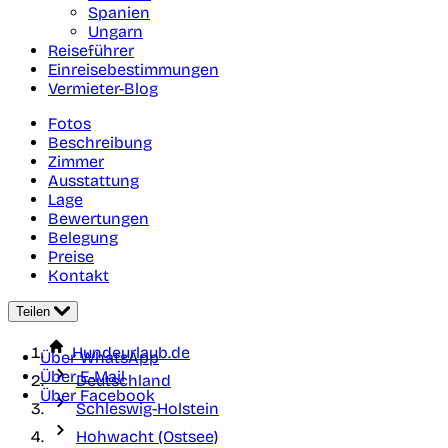
Spanien
Ungarn
Reiseführer
Einreisebestimmungen
Vermieter-Blog
Fotos
Beschreibung
Zimmer
Ausstattung
Lage
Bewertungen
Belegung
Preise
Kontakt
Teilen
Hundeurlaub.de
Über WhatsApp
Über E-Mail
Deutschland
Über Facebook
Schleswig-Holstein
Hohwacht (Ostsee)