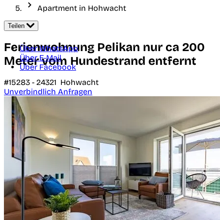
Apartment in Hohwacht
Teilen
Ferienwohnung Pelikan nur ca 200
Über WhatsApp
Über E-Mail
Meter vom Hundestrand entfernt
Über Facebook
#15283 -
24321
Hohwacht
Unverbindlich Anfragen