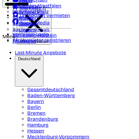
Polen
FAQ
Nordrhein-Westfalen
Portugal
Merkliste (
)
Rheinland Pfalz
Schweden
Unterkunft vermieten
Saarland
Schweiz
Social Media
Sachsen
Spanien
Sachsen-Anhalt
Ungarn
Vermieter-Login
Schleswig-Holstein
Menü
Als Vermieter registrieren
Thüringen
Menü schließen
Last-Minute Angebote
Deutschland
Gesamtdeutschland
Baden-Württemberg
Bayern
Berlin
Bremen
Brandenburg
Hamburg
Hessen
Mecklenburg-Vorpommern