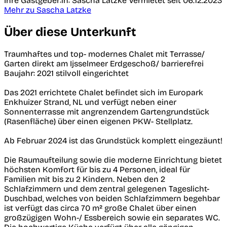
Ihre Gastgeber:in: Sascha Latzke
Vermietet seit 06.12.2023
Mehr zu Sascha Latzke
Über diese Unterkunft
Traumhaftes und top- modernes Chalet mit Terrasse/
Garten direkt am Ijsselmeer Erdgeschoß/ barrierefrei
Baujahr: 2021 stilvoll eingerichtet
Das 2021 errichtete Chalet befindet sich im Europark
Enkhuizer Strand, NL und verfügt neben einer
Sonnenterrasse mit angrenzendem Gartengrundstück
(Rasenfläche) über einen eigenen PKW- Stellplatz.
Ab Februar 2024 ist das Grundstück komplett eingezäunt!
Die Raumaufteilung sowie die moderne Einrichtung bietet
höchsten Komfort für bis zu 4 Personen, ideal für
Familien mit bis zu 2 Kindern. Neben den 2
Schlafzimmern und dem zentral gelegenen Tageslicht-
Duschbad, welches von beiden Schlafzimmern begehbar
ist verfügt das circa 70 m² große Chalet über einen
großzügigen Wohn-/ Essbereich sowie ein separates WC.