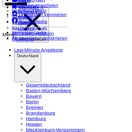
Polen
FAQ
Nordrhein-Westfalen
Portugal
Merkliste (
)
Rheinland Pfalz
Schweden
Unterkunft vermieten
Saarland
Schweiz
Social Media
Sachsen
Spanien
Sachsen-Anhalt
Ungarn
Vermieter-Login
Schleswig-Holstein
Menü
Als Vermieter registrieren
Thüringen
Menü schließen
Last-Minute Angebote
Deutschland
Gesamtdeutschland
Baden-Württemberg
Bayern
Berlin
Bremen
Brandenburg
Hamburg
Hessen
Mecklenburg-Vorpommern