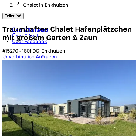
Chalet in Enkhuizen
Teilen
Traumhaftes Chalet Hafenplätzchen
Über WhatsApp
Über E-Mail
mit großem Garten & Zaun
Über Facebook
#15270 -
1601 DC
Enkhuizen
Unverbindlich Anfragen