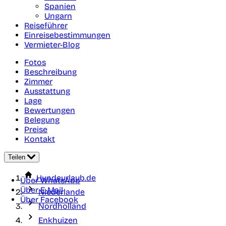
Spanien
Ungarn
Reiseführer
Einreisebestimmungen
Vermieter-Blog
Fotos
Beschreibung
Zimmer
Ausstattung
Lage
Bewertungen
Belegung
Preise
Kontakt
Teilen
Hundeurlaub.de
Über WhatsApp
Über E-Mail
Niederlande
Über Facebook
Nordholland
Enkhuizen