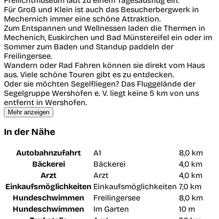
Freilichtmuseum lädt zu einem Tagesausflug ein.
Für Groß und Klein ist auch das Besucherbergwerk in
Mechernich immer eine schöne Attraktion.
Zum Entspannen und Wellnessen laden die Thermen in
Mechenich, Euskirchen und Bad Münstereifel ein oder im
Sommer zum Baden und Standup paddeln der
Freilingersee.
Wandern oder Rad Fahren können sie direkt vom Haus
aus. Viele schöne Touren gibt es zu entdecken.
Oder sie möchten Segelfliegen? Das Fluggelände der
Segelgruppe Wershofen e. V. liegt keine 5 km von uns
entfernt in Wershofen.
Mehr anzeigen
In der Nähe
Autobahnzufahrt
A1
8,0 km
Bäckerei
Bäckerei
4,0 km
Arzt
Arzt
4,0 km
Einkaufsmöglichkeiten
Einkaufsmöglichkeiten
7,0 km
Hundeschwimmen
Freilingersee
8,0 km
Hundeschwimmen
Im Garten
10 m