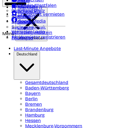
Polen
FAQ
Nordrhein-Westfalen
Portugal
Merkliste (
)
Rheinland Pfalz
Schweden
Unterkunft vermieten
Saarland
Schweiz
Social Media
Sachsen
Spanien
Sachsen-Anhalt
Ungarn
Vermieter-Login
Schleswig-Holstein
Menü
Als Vermieter registrieren
Thüringen
Menü schließen
Last-Minute Angebote
Deutschland
Gesamtdeutschland
Baden-Württemberg
Bayern
Berlin
Bremen
Brandenburg
Hamburg
Hessen
Mecklenburg-Vorpommern