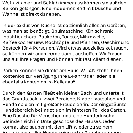
Wohnzimmer und Schlafzimmer aus können sie auf den
Balkon gelangen. Eine modernes Bad mit Dusche und
Wanne ist direkt daneben.
In der exklusiven Küche ist so ziemlich alles an Geräten,
was man so benötigt. Spülmaschine, Kühlschrank,
Induktionsherd, Backofen, Toaster, Mikrowelle,
Kaffeekocher usw. Kochtöpfe und Pfannen, Geschirr und
Besteck für 4 Personen. Wird etwas spezielles gebraucht,
so können wir auch gerne damit aushelfen. Wir freuen
uns auf ihre Fragen und können mit fast Allem dienen.
Parken können sie direkt am Haus. W-LAN steht ihnen
kostenlos zur Verfügung. Ihre E-Fahrräder laden sie
ebenfalls kostenlos im Keller auf.
Durch den Garten fließt ein kleiner Bach und unterteilt
das Grundstück in zwei Bereiche. Kinder matschen und
Hunde spielen mit großer Freude darin. Der eingezäunte
Hundebereich befindet sich im hinteren Teil des Garten.
Eine Dusche für Menschen und eine Hundedusche
befinden sich im Untergeschoss des Hauses. Jeder
kommt also sauber mit dem Lift wieder zu seinem
Appartement. Für Hunde keine extra Gebühr erhoben.