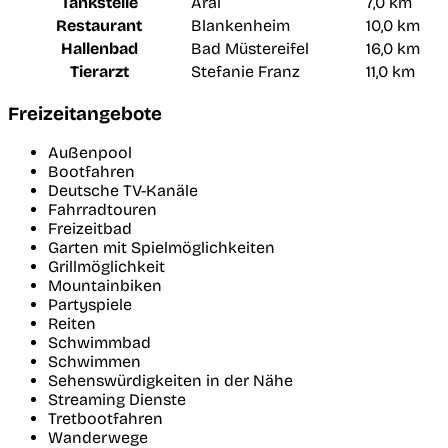
Tankstelle
Aral
7,0 km
Restaurant
Blankenheim
10,0 km
Hallenbad
Bad Müstereifel
16,0 km
Tierarzt
Stefanie Franz
11,0 km
Freizeitangebote
Außenpool
Bootfahren
Deutsche TV-Kanäle
Fahrradtouren
Freizeitbad
Garten mit Spielmöglichkeiten
Grillmöglichkeit
Mountainbiken
Partyspiele
Reiten
Schwimmbad
Schwimmen
Sehenswürdigkeiten in der Nähe
Streaming Dienste
Tretbootfahren
Wanderwege