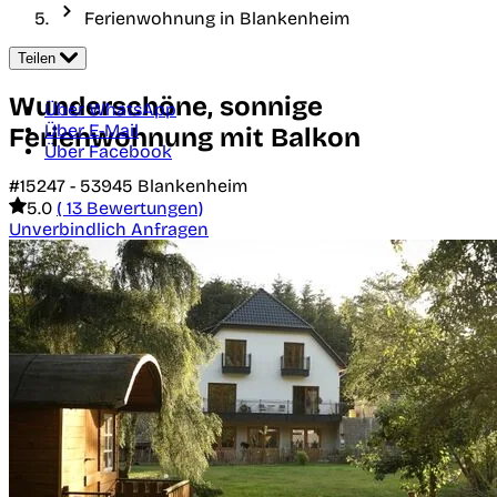
Ferienwohnung in Blankenheim
Teilen
Wunderschöne, sonnige
Über WhatsApp
Über E-Mail
Ferienwohnung mit Balkon
Über Facebook
#15247 -
53945
Blankenheim
5.0
( 13 Bewertungen)
Unverbindlich Anfragen