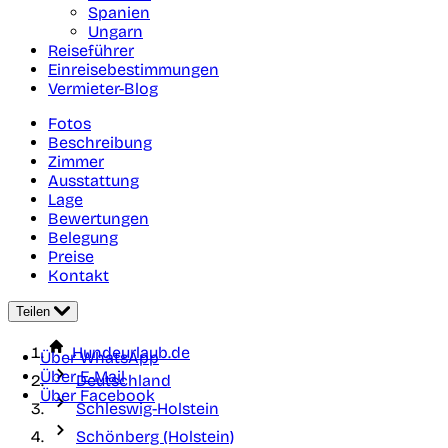
Spanien
Ungarn
Reiseführer
Einreisebestimmungen
Vermieter-Blog
Fotos
Beschreibung
Zimmer
Ausstattung
Lage
Bewertungen
Belegung
Preise
Kontakt
Teilen
Hundeurlaub.de
Über WhatsApp
Über E-Mail
Deutschland
Über Facebook
Schleswig-Holstein
Schönberg (Holstein)