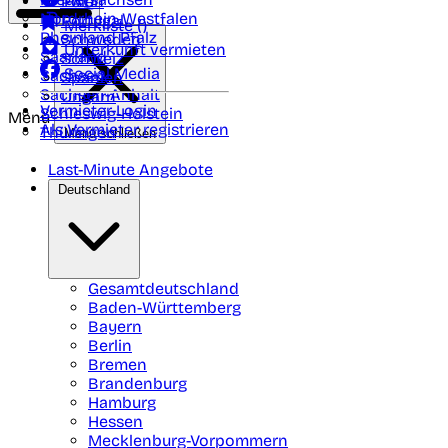
Polen
FAQ
Nordrhein-Westfalen
Portugal
Merkliste (
)
Rheinland Pfalz
Schweden
Unterkunft vermieten
Saarland
Schweiz
Social Media
Sachsen
Spanien
Sachsen-Anhalt
Ungarn
Vermieter-Login
Schleswig-Holstein
Menü
Als Vermieter registrieren
Thüringen
Menü schließen
Last-Minute Angebote
Deutschland
Gesamtdeutschland
Baden-Württemberg
Bayern
Berlin
Bremen
Brandenburg
Hamburg
Hessen
Mecklenburg-Vorpommern