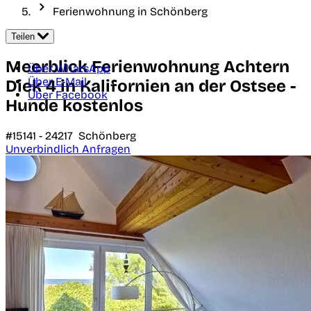
Ferienwohnung in Schönberg
Teilen
Meerblick Ferienwohnung Achtern
Über WhatsApp
Über E-Mail
Diek 4 in Kalifornien an der Ostsee -
Über Facebook
Hunde kostenlos
#15141 -
24217
Schönberg
Unverbindlich Anfragen