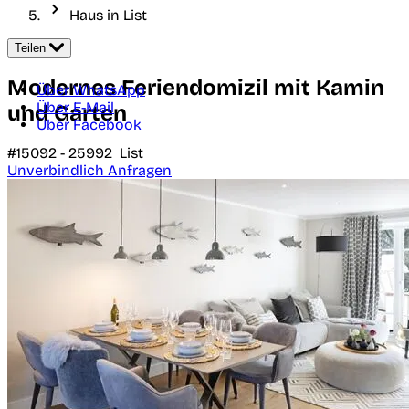
Haus in List
Teilen
Modernes Feriendomizil mit Kamin
Über WhatsApp
Über E-Mail
und Garten
Über Facebook
#15092 -
25992
List
Unverbindlich Anfragen