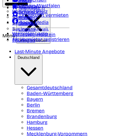
Polen
FAQ
Nordrhein-Westfalen
Portugal
Merkliste (
)
Rheinland Pfalz
Schweden
Unterkunft vermieten
Saarland
Schweiz
Social Media
Sachsen
Spanien
Sachsen-Anhalt
Ungarn
Vermieter-Login
Schleswig-Holstein
Menü
Als Vermieter registrieren
Thüringen
Menü schließen
Last-Minute Angebote
Deutschland
Gesamtdeutschland
Baden-Württemberg
Bayern
Berlin
Bremen
Brandenburg
Hamburg
Hessen
Mecklenburg-Vorpommern