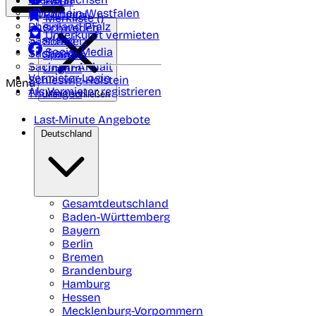
Polen
FAQ
Nordrhein-Westfalen
Portugal
Merkliste (
)
Rheinland Pfalz
Schweden
Unterkunft vermieten
Saarland
Schweiz
Social Media
Sachsen
Spanien
Sachsen-Anhalt
Ungarn
Vermieter-Login
Schleswig-Holstein
Menü
Als Vermieter registrieren
Thüringen
Menü schließen
Last-Minute Angebote
Deutschland
Gesamtdeutschland
Baden-Württemberg
Bayern
Berlin
Bremen
Brandenburg
Hamburg
Hessen
Mecklenburg-Vorpommern