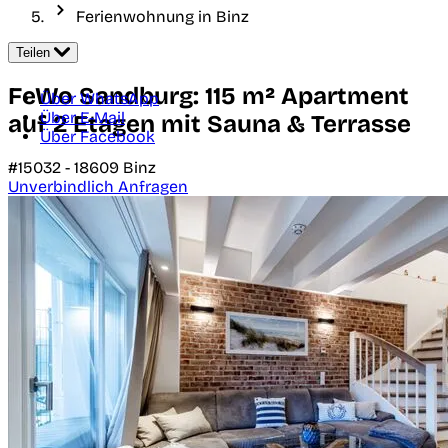
Ferienwohnung in Binz
Teilen
FeWo Sandburg: 115 m² Apartment
Über WhatsApp
Über E-Mail
auf 2 Etagen mit Sauna & Terrasse
Über Facebook
#15032 -
18609
Binz
Unverbindlich Anfragen