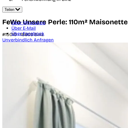
Teilen
FeWo Unsere Perle: 110m² Maisonette
Über WhatsApp
Über E-Mail
Über Facebook
#15010 -
18609
Binz
Unverbindlich Anfragen