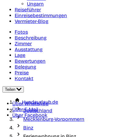
Ungarn
Reiseführer
Einreisebestimmungen
Vermieter-Blog
Fotos
Beschreibung
Zimmer
Ausstattung
Lage
Bewertungen
Belegung
Preise
Kontakt
Teilen
Hundeurlaub.de
Über WhatsApp
Über E-Mail
Deutschland
Über Facebook
Mecklenburg-Vorpommern
Binz
Ferienwohnung in Binz