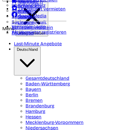
Portugal
Merkliste (
)
Rheinland Pfalz
Schweden
Unterkunft vermieten
Saarland
Schweiz
Social Media
Sachsen
Spanien
Sachsen-Anhalt
Ungarn
Vermieter-Login
Schleswig-Holstein
Menü
Als Vermieter registrieren
Thüringen
Menü schließen
Last-Minute Angebote
Deutschland
Gesamtdeutschland
Baden-Württemberg
Bayern
Berlin
Bremen
Brandenburg
Hamburg
Hessen
Mecklenburg-Vorpommern
Niedersachsen