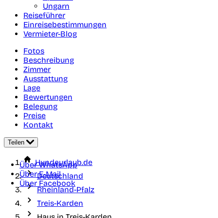
Ungarn
Reiseführer
Einreisebestimmungen
Vermieter-Blog
Fotos
Beschreibung
Zimmer
Ausstattung
Lage
Bewertungen
Belegung
Preise
Kontakt
Teilen
Hundeurlaub.de
Über WhatsApp
Über E-Mail
Deutschland
Über Facebook
Rheinland-Pfalz
Treis-Karden
Haus in Treis-Karden