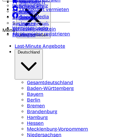
Portugal
Merkliste (
)
Rheinland Pfalz
Schweden
Unterkunft vermieten
Saarland
Schweiz
Social Media
Sachsen
Spanien
Sachsen-Anhalt
Ungarn
Vermieter-Login
Schleswig-Holstein
Menü
Als Vermieter registrieren
Thüringen
Menü schließen
Last-Minute Angebote
Deutschland
Gesamtdeutschland
Baden-Württemberg
Bayern
Berlin
Bremen
Brandenburg
Hamburg
Hessen
Mecklenburg-Vorpommern
Niedersachsen