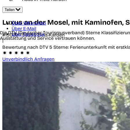
Teilen
Luxus an der Mosel, mit Kaminofen, 
Über WhatsApp
Über E-Mail
Die DTV (Deutscher Tourismusverband) Sterne Klassifizierun
Über Facebook
#15009 -
56253
Treis-Karden
Ausstattung und Service vertrauen können.
|
Bewertung nach DTV
5 Sterne: Ferienunterkunft mit erst
Unverbindlich Anfragen