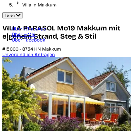
Villa in Makkum
Teilen
VILLA PARASOL Mo19 Makkum mit
Über WhatsApp
Über E-Mail
eigenem Strand, Steg & Stil
Über Facebook
#15000 -
8754 HN
Makkum
Unverbindlich Anfragen