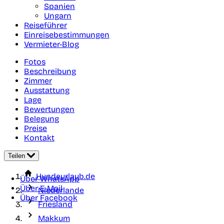
Spanien
Ungarn
Reiseführer
Einreisebestimmungen
Vermieter-Blog
Fotos
Beschreibung
Zimmer
Ausstattung
Lage
Bewertungen
Belegung
Preise
Kontakt
Teilen
Hundeurlaub.de
Über WhatsApp
Über E-Mail
Niederlande
Über Facebook
Friesland
Makkum