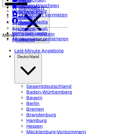
Polen
FAQ
Nordrhein-Westfalen
Portugal
Merkliste (
)
Rheinland Pfalz
Schweden
Unterkunft vermieten
Saarland
Schweiz
Social Media
Sachsen
Spanien
Sachsen-Anhalt
Ungarn
Vermieter-Login
Schleswig-Holstein
Menü
Als Vermieter registrieren
Thüringen
Menü schließen
Last-Minute Angebote
Deutschland
Gesamtdeutschland
Baden-Württemberg
Bayern
Berlin
Bremen
Brandenburg
Hamburg
Hessen
Mecklenburg-Vorpommern