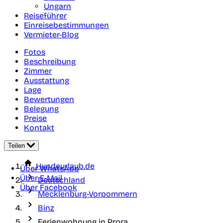
Ungarn
Reiseführer
Einreisebestimmungen
Vermieter-Blog
Fotos
Beschreibung
Zimmer
Ausstattung
Lage
Bewertungen
Belegung
Preise
Kontakt
Teilen
Hundeurlaub.de
Über WhatsApp
Über E-Mail
Deutschland
Über Facebook
Mecklenburg-Vorpommern
Binz
Ferienwohnung in Prora