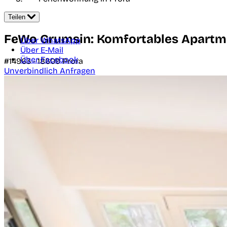
Teilen
FeWo Grumsin: Komfortables Apartme
Über WhatsApp
Über E-Mail
Über Facebook
#14963 -
18609
Prora
Unverbindlich Anfragen