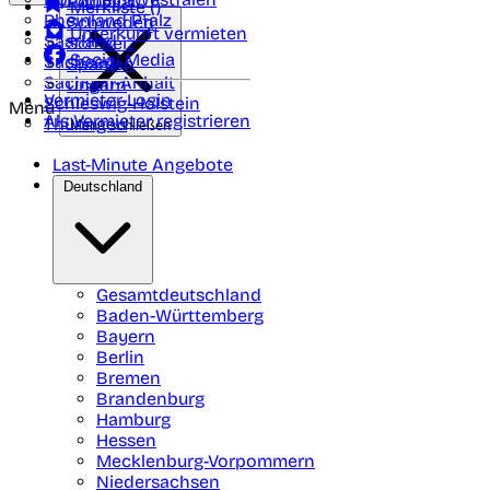
Portugal
Merkliste (
)
Rheinland Pfalz
Schweden
Unterkunft vermieten
Saarland
Schweiz
Social Media
Sachsen
Spanien
Sachsen-Anhalt
Ungarn
Vermieter-Login
Schleswig-Holstein
Menü
Als Vermieter registrieren
Thüringen
Menü schließen
Last-Minute Angebote
Deutschland
Gesamtdeutschland
Baden-Württemberg
Bayern
Berlin
Bremen
Brandenburg
Hamburg
Hessen
Mecklenburg-Vorpommern
Niedersachsen