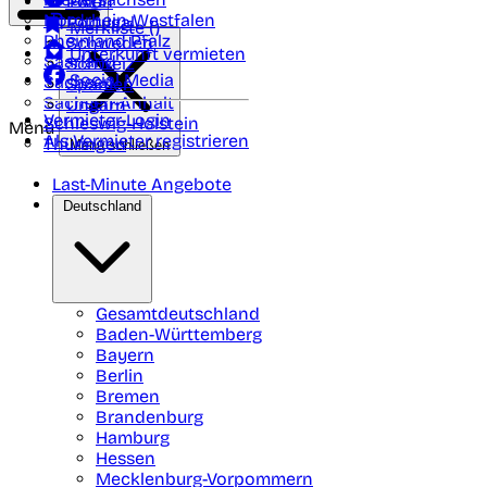
Polen
FAQ
Nordrhein-Westfalen
Portugal
Merkliste (
)
Rheinland Pfalz
Schweden
Unterkunft vermieten
Saarland
Schweiz
Social Media
Sachsen
Spanien
Sachsen-Anhalt
Ungarn
Vermieter-Login
Schleswig-Holstein
Menü
Als Vermieter registrieren
Thüringen
Menü schließen
Last-Minute Angebote
Deutschland
Gesamtdeutschland
Baden-Württemberg
Bayern
Berlin
Bremen
Brandenburg
Hamburg
Hessen
Mecklenburg-Vorpommern