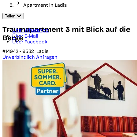
Apartment in Ladis
Teilen
Traumapartment 3 mit Blick auf die
Über WhatsApp
Über E-Mail
Berge
Über Facebook
#14942 -
6532
Ladis
Unverbindlich Anfragen