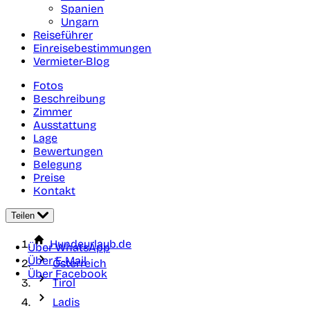
Spanien
Ungarn
Reiseführer
Einreisebestimmungen
Vermieter-Blog
Fotos
Beschreibung
Zimmer
Ausstattung
Lage
Bewertungen
Belegung
Preise
Kontakt
Teilen
Hundeurlaub.de
Über WhatsApp
Über E-Mail
Österreich
Über Facebook
Tirol
Ladis