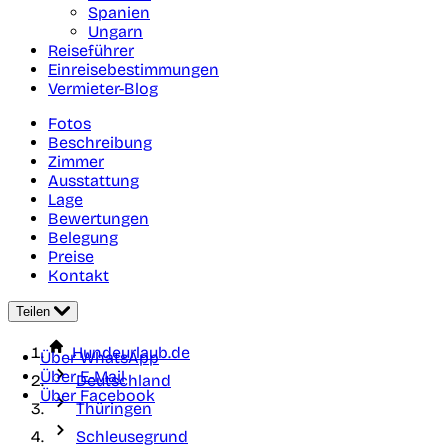
Spanien
Ungarn
Reiseführer
Einreisebestimmungen
Vermieter-Blog
Fotos
Beschreibung
Zimmer
Ausstattung
Lage
Bewertungen
Belegung
Preise
Kontakt
Teilen
Hundeurlaub.de
Über WhatsApp
Über E-Mail
Deutschland
Über Facebook
Thüringen
Schleusegrund