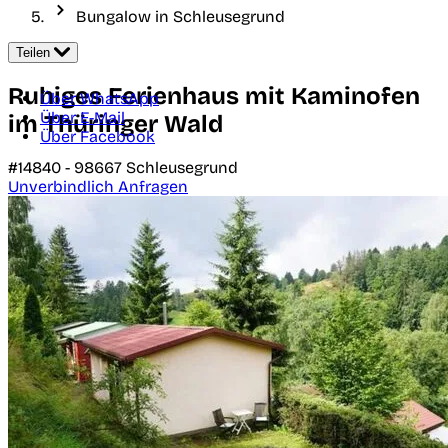
Bungalow in Schleusegrund
Teilen
Ruhiges Ferienhaus mit Kaminofen
Über WhatsApp
Über E-Mail
im Thüringer Wald
Über Facebook
#14840 -
98667
Schleusegrund
Unverbindlich Anfragen