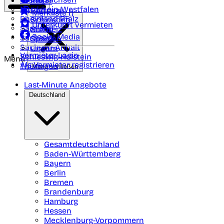
Polen
FAQ
Nordrhein-Westfalen
Portugal
Merkliste (
)
Rheinland Pfalz
Schweden
Unterkunft vermieten
Saarland
Schweiz
Social Media
Sachsen
Spanien
Sachsen-Anhalt
Ungarn
Vermieter-Login
Schleswig-Holstein
Menü
Als Vermieter registrieren
Thüringen
Menü schließen
Last-Minute Angebote
Deutschland
Gesamtdeutschland
Baden-Württemberg
Bayern
Berlin
Bremen
Brandenburg
Hamburg
Hessen
Mecklenburg-Vorpommern