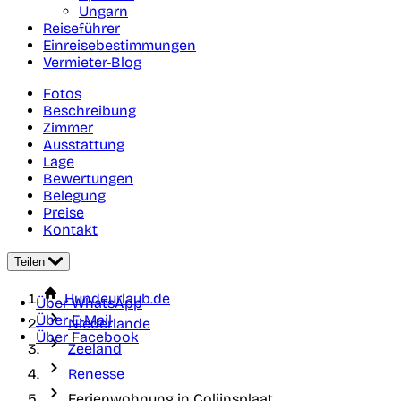
Ungarn
Reiseführer
Einreisebestimmungen
Vermieter-Blog
Fotos
Beschreibung
Zimmer
Ausstattung
Lage
Bewertungen
Belegung
Preise
Kontakt
Teilen
Hundeurlaub.de
Über WhatsApp
Über E-Mail
Niederlande
Über Facebook
Zeeland
Renesse
Ferienwohnung in Colijnsplaat