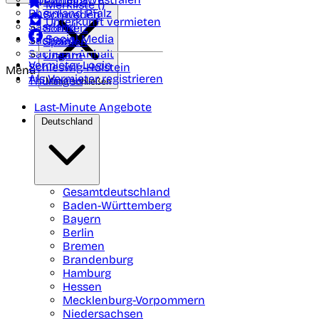
Portugal
Merkliste (
)
Rheinland Pfalz
Schweden
Unterkunft vermieten
Saarland
Schweiz
Social Media
Sachsen
Spanien
Sachsen-Anhalt
Ungarn
Vermieter-Login
Schleswig-Holstein
Menü
Als Vermieter registrieren
Thüringen
Menü schließen
Last-Minute Angebote
Deutschland
Gesamtdeutschland
Baden-Württemberg
Bayern
Berlin
Bremen
Brandenburg
Hamburg
Hessen
Mecklenburg-Vorpommern
Niedersachsen