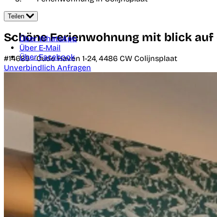
Teilen
Schöne Ferienwohnung mit blick auf
Über WhatsApp
Über E-Mail
Über Facebook
#14685 -
Oude Haven 1-24,
4486 CW
Colijnsplaat
Unverbindlich Anfragen