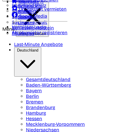
Portugal
Merkliste (
)
Rheinland Pfalz
Schweden
Unterkunft vermieten
Saarland
Schweiz
Social Media
Sachsen
Spanien
Sachsen-Anhalt
Ungarn
Vermieter-Login
Schleswig-Holstein
Menü
Als Vermieter registrieren
Thüringen
Menü schließen
Last-Minute Angebote
Deutschland
Gesamtdeutschland
Baden-Württemberg
Bayern
Berlin
Bremen
Brandenburg
Hamburg
Hessen
Mecklenburg-Vorpommern
Niedersachsen