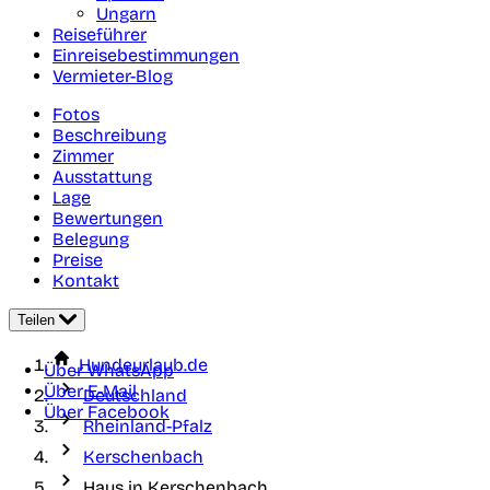
Ungarn
Reiseführer
Einreisebestimmungen
Vermieter-Blog
Fotos
Beschreibung
Zimmer
Ausstattung
Lage
Bewertungen
Belegung
Preise
Kontakt
Teilen
Hundeurlaub.de
Über WhatsApp
Über E-Mail
Deutschland
Über Facebook
Rheinland-Pfalz
Kerschenbach
Haus in Kerschenbach