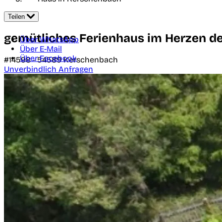
Teilen
gemütliches Ferienhaus im Herzen de
Über WhatsApp
Über E-Mail
Über Facebook
#14598 -
54589
Kerschenbach
Unverbindlich Anfragen