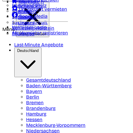
Portugal
Merkliste (
)
Rheinland Pfalz
Schweden
Unterkunft vermieten
Saarland
Schweiz
Social Media
Sachsen
Spanien
Sachsen-Anhalt
Ungarn
Vermieter-Login
Schleswig-Holstein
Menü
Als Vermieter registrieren
Thüringen
Menü schließen
Last-Minute Angebote
Deutschland
Gesamtdeutschland
Baden-Württemberg
Bayern
Berlin
Bremen
Brandenburg
Hamburg
Hessen
Mecklenburg-Vorpommern
Niedersachsen