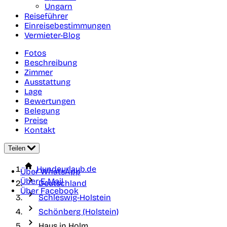
Ungarn
Reiseführer
Einreisebestimmungen
Vermieter-Blog
Fotos
Beschreibung
Zimmer
Ausstattung
Lage
Bewertungen
Belegung
Preise
Kontakt
Teilen
Hundeurlaub.de
Über WhatsApp
Über E-Mail
Deutschland
Über Facebook
Schleswig-Holstein
Schönberg (Holstein)
Haus in Holm