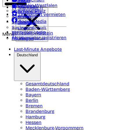
Polen
FAQ
Nordrhein-Westfalen
Portugal
Merkliste (
)
Rheinland Pfalz
Schweden
Unterkunft vermieten
Saarland
Schweiz
Social Media
Sachsen
Spanien
Sachsen-Anhalt
Ungarn
Vermieter-Login
Schleswig-Holstein
Menü
Als Vermieter registrieren
Thüringen
Menü schließen
Last-Minute Angebote
Deutschland
Gesamtdeutschland
Baden-Württemberg
Bayern
Berlin
Bremen
Brandenburg
Hamburg
Hessen
Mecklenburg-Vorpommern