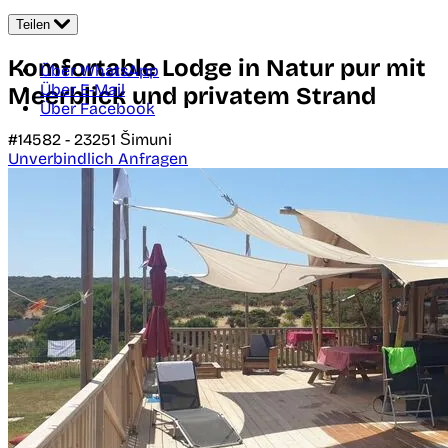
Teilen
Komfortable Lodge in Natur pur mit
Über WhatsApp
Über E-Mail
Meerblick und privatem Strand
Über Facebook
#14582 -
23251
Šimuni
Unverbindlich Anfragen