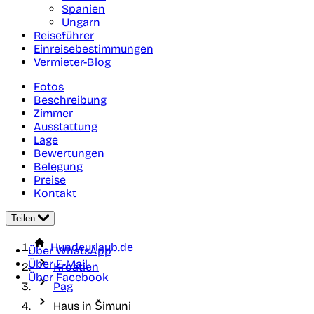
Spanien
Ungarn
Reiseführer
Einreisebestimmungen
Vermieter-Blog
Fotos
Beschreibung
Zimmer
Ausstattung
Lage
Bewertungen
Belegung
Preise
Kontakt
Teilen
Hundeurlaub.de
Über WhatsApp
Über E-Mail
Kroatien
Über Facebook
Pag
Haus in Šimuni