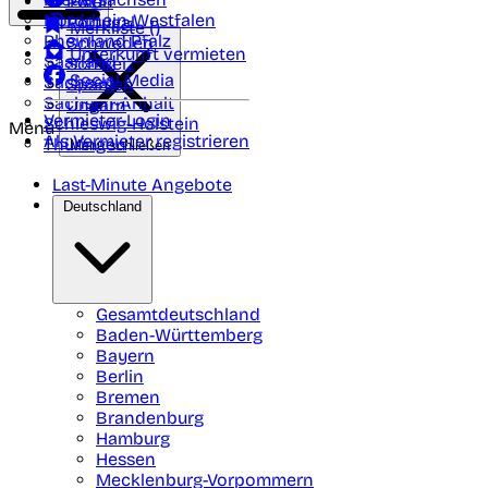
Polen
FAQ
Nordrhein-Westfalen
Portugal
Merkliste (
)
Rheinland Pfalz
Schweden
Unterkunft vermieten
Saarland
Schweiz
Social Media
Sachsen
Spanien
Sachsen-Anhalt
Ungarn
Vermieter-Login
Schleswig-Holstein
Menü
Als Vermieter registrieren
Thüringen
Menü schließen
Last-Minute Angebote
Deutschland
Gesamtdeutschland
Baden-Württemberg
Bayern
Berlin
Bremen
Brandenburg
Hamburg
Hessen
Mecklenburg-Vorpommern