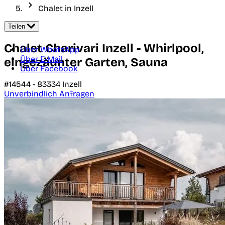
Chalet in Inzell
Teilen
Chalet Charivari Inzell - Whirlpool,
Über WhatsApp
Über E-Mail
eingezäunter Garten, Sauna
Über Facebook
#14544 -
83334
Inzell
Unverbindlich Anfragen