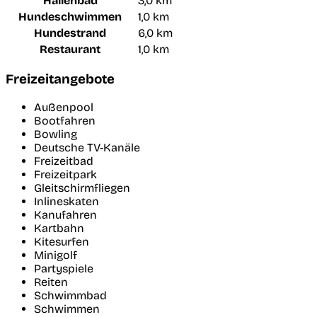
Hallenbad
3,0 km
Hundeschwimmen
1,0 km
Hundestrand
6,0 km
Restaurant
1,0 km
Freizeitangebote
Außenpool
Bootfahren
Bowling
Deutsche TV-Kanäle
Freizeitbad
Freizeitpark
Gleitschirmfliegen
Inlineskaten
Kanufahren
Kartbahn
Kitesurfen
Minigolf
Partyspiele
Reiten
Schwimmbad
Schwimmen