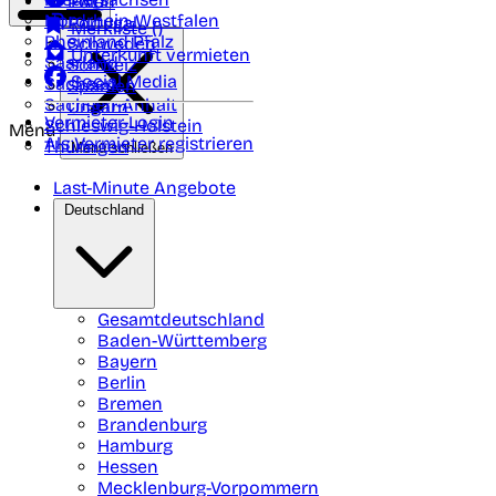
Polen
FAQ
Nordrhein-Westfalen
Portugal
Merkliste (
)
Rheinland Pfalz
Schweden
Unterkunft vermieten
Saarland
Schweiz
Social Media
Sachsen
Spanien
Sachsen-Anhalt
Ungarn
Vermieter-Login
Schleswig-Holstein
Menü
Als Vermieter registrieren
Thüringen
Menü schließen
Last-Minute Angebote
Deutschland
Gesamtdeutschland
Baden-Württemberg
Bayern
Berlin
Bremen
Brandenburg
Hamburg
Hessen
Mecklenburg-Vorpommern