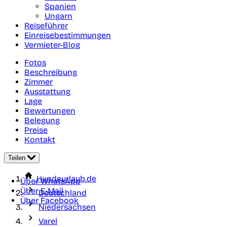
Spanien
Ungarn
Reiseführer
Einreisebestimmungen
Vermieter-Blog
Fotos
Beschreibung
Zimmer
Ausstattung
Lage
Bewertungen
Belegung
Preise
Kontakt
Teilen
Hundeurlaub.de
Über WhatsApp
Über E-Mail
Deutschland
Über Facebook
Niedersachsen
Varel