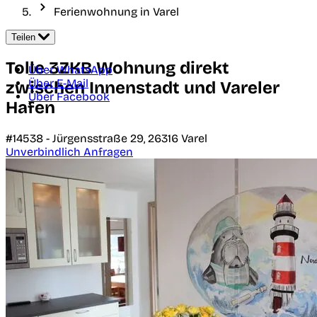
Ferienwohnung in Varel
Teilen
Tolle 3ZKB Wohnung direkt
Über WhatsApp
Über E-Mail
zwischen Innenstadt und Vareler
Über Facebook
Hafen
#14538 -
Jürgensstraße 29,
26316
Varel
Unverbindlich Anfragen