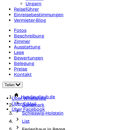
Ungarn
Reiseführer
Einreisebestimmungen
Vermieter-Blog
Fotos
Beschreibung
Zimmer
Ausstattung
Lage
Bewertungen
Belegung
Preise
Kontakt
Teilen
Hundeurlaub.de
Über WhatsApp
Über E-Mail
Dänemark
Über Facebook
Schleswig-Holstein
List
Ferienhaus in Rømø