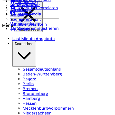
Portugal
Merkliste (
)
Rheinland Pfalz
Schweden
Unterkunft vermieten
Saarland
Schweiz
Social Media
Sachsen
Spanien
Sachsen-Anhalt
Ungarn
Vermieter-Login
Schleswig-Holstein
Menü
Als Vermieter registrieren
Thüringen
Menü schließen
Last-Minute Angebote
Deutschland
Gesamtdeutschland
Baden-Württemberg
Bayern
Berlin
Bremen
Brandenburg
Hamburg
Hessen
Mecklenburg-Vorpommern
Niedersachsen