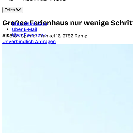
Teilen
Großes Ferienhaus nur wenige Schrit
Über WhatsApp
Über E-Mail
Über Facebook
#14518 -
Sønder Frankel 16,
6792
Rømø
Unverbindlich Anfragen