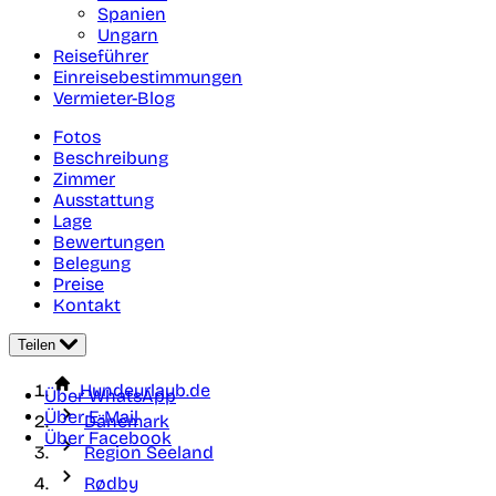
Spanien
Ungarn
Reiseführer
Einreisebestimmungen
Vermieter-Blog
Fotos
Beschreibung
Zimmer
Ausstattung
Lage
Bewertungen
Belegung
Preise
Kontakt
Teilen
Hundeurlaub.de
Über WhatsApp
Über E-Mail
Dänemark
Über Facebook
Region Seeland
Rødby