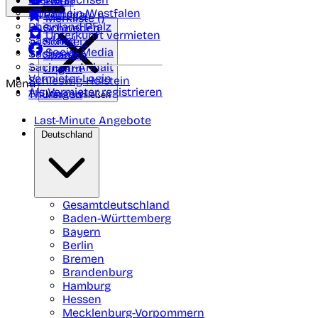
Polen
FAQ
Nordrhein-Westfalen
Portugal
Merkliste (
)
Rheinland Pfalz
Schweden
Unterkunft vermieten
Saarland
Schweiz
Social Media
Sachsen
Spanien
Sachsen-Anhalt
Ungarn
Vermieter-Login
Schleswig-Holstein
Menü
Als Vermieter registrieren
Thüringen
Menü schließen
Last-Minute Angebote
Deutschland
Gesamtdeutschland
Baden-Württemberg
Bayern
Berlin
Bremen
Brandenburg
Hamburg
Hessen
Mecklenburg-Vorpommern