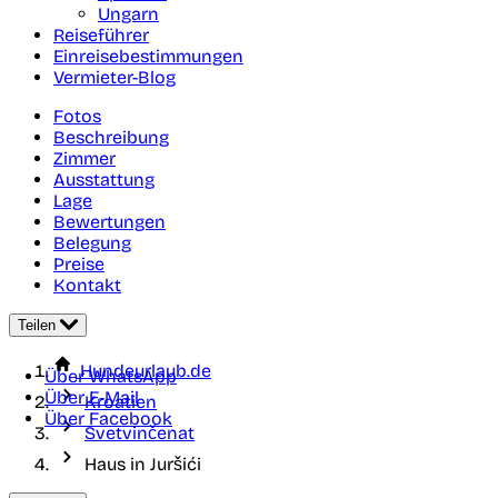
Ungarn
Reiseführer
Einreisebestimmungen
Vermieter-Blog
Fotos
Beschreibung
Zimmer
Ausstattung
Lage
Bewertungen
Belegung
Preise
Kontakt
Teilen
Hundeurlaub.de
Über WhatsApp
Über E-Mail
Kroatien
Über Facebook
Svetvinčenat
Haus in Juršići