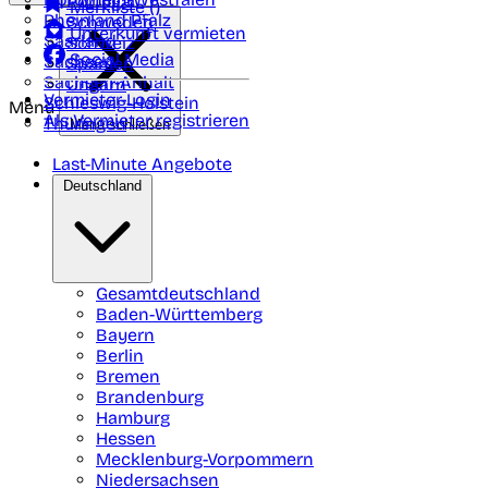
Portugal
Merkliste (
)
Rheinland Pfalz
Schweden
Unterkunft vermieten
Saarland
Schweiz
Social Media
Sachsen
Spanien
Sachsen-Anhalt
Ungarn
Vermieter-Login
Schleswig-Holstein
Menü
Als Vermieter registrieren
Thüringen
Menü schließen
Last-Minute Angebote
Deutschland
Gesamtdeutschland
Baden-Württemberg
Bayern
Berlin
Bremen
Brandenburg
Hamburg
Hessen
Mecklenburg-Vorpommern
Niedersachsen