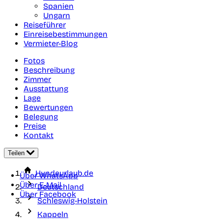
Spanien
Ungarn
Reiseführer
Einreisebestimmungen
Vermieter-Blog
Fotos
Beschreibung
Zimmer
Ausstattung
Lage
Bewertungen
Belegung
Preise
Kontakt
Teilen
Hundeurlaub.de
Über WhatsApp
Über E-Mail
Deutschland
Über Facebook
Schleswig-Holstein
Kappeln