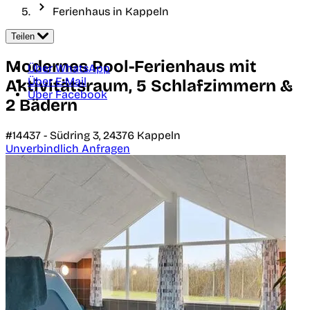
Ferienhaus in Kappeln
Teilen
Modernes Pool-Ferienhaus mit
Über WhatsApp
Über E-Mail
Aktivitätsraum, 5 Schlafzimmern &
Über Facebook
2 Bädern
#14437 -
Südring 3,
24376
Kappeln
Unverbindlich Anfragen