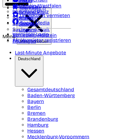
Polen
FAQ
Nordrhein-Westfalen
Portugal
Merkliste (
)
Rheinland Pfalz
Schweden
Unterkunft vermieten
Saarland
Schweiz
Social Media
Sachsen
Spanien
Sachsen-Anhalt
Ungarn
Vermieter-Login
Schleswig-Holstein
Menü
Als Vermieter registrieren
Thüringen
Menü schließen
Last-Minute Angebote
Deutschland
Gesamtdeutschland
Baden-Württemberg
Bayern
Berlin
Bremen
Brandenburg
Hamburg
Hessen
Mecklenburg-Vorpommern