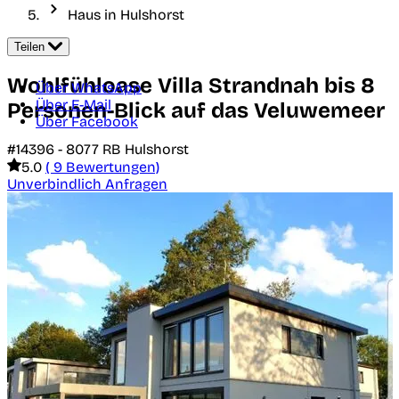
Haus in Hulshorst
Teilen
Wohlfühloase Villa Strandnah bis 8
Über WhatsApp
Über E-Mail
Personen-Blick auf das Veluwemeer
Über Facebook
#14396 -
8077 RB
Hulshorst
5.0
( 9 Bewertungen)
Unverbindlich Anfragen