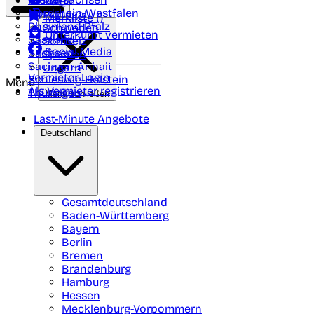
Polen
FAQ
Nordrhein-Westfalen
Portugal
Merkliste (
)
Rheinland Pfalz
Schweden
Unterkunft vermieten
Saarland
Schweiz
Social Media
Sachsen
Spanien
Sachsen-Anhalt
Ungarn
Vermieter-Login
Schleswig-Holstein
Menü
Als Vermieter registrieren
Thüringen
Menü schließen
Last-Minute Angebote
Deutschland
Gesamtdeutschland
Baden-Württemberg
Bayern
Berlin
Bremen
Brandenburg
Hamburg
Hessen
Mecklenburg-Vorpommern