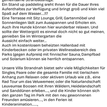
Ein Stand up paddeling sreht Ihnen für die Dauer Ihres
Aufenthaltes zur Verfügung und bringt groß und klein viel
Spaß auf dem Wasser....!!?
Eine Terrasse mit Sitz Lounge, Grill, Gartenmöbel und
Sonnenliegen lädt zum Ausspannen und Erholen ein.
Auch ihre Hunde können hier wunderbar relaxen. Und
sollte der Wettergott es einmal doch nicht so gut meinen,
genießen Sie im Wintergarten die
Aussicht einfach weiter...
Auch im kostenlosem beheizten Hallenbad mit
Kinderbecken oder im privaten Wellnessbereich des
Parks (gegen Aufpreis) mit finnischer Sauna, Dampfbad
und Solarium können sie herrlich entspannen.
Unsere Villa Strandnah bietet sehr viele Möglichkeiten für
Singles, Paare oder die gesamte Familie mit tierischem
Anhang zum Relaxen oder aktivem Urlaub wie z.B.. eine
Rad Tour um das Veluwemeer, oder die Naturlandschaft
Leuveumse Boosen mit Ihren Wäldern, Heidelandschaft
und Sanddünen erleben...., und die Kinder können sich
den ganzen Tag im Park mit den neu gewonnenen
Freunden amüsieren...., in den Ferien ist
Kinderanimation......,