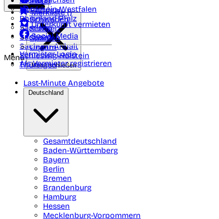
Polen
FAQ
Nordrhein-Westfalen
Portugal
Merkliste (
)
Rheinland Pfalz
Schweden
Unterkunft vermieten
Saarland
Schweiz
Social Media
Sachsen
Spanien
Sachsen-Anhalt
Ungarn
Vermieter-Login
Schleswig-Holstein
Menü
Als Vermieter registrieren
Thüringen
Menü schließen
Last-Minute Angebote
Deutschland
Gesamtdeutschland
Baden-Württemberg
Bayern
Berlin
Bremen
Brandenburg
Hamburg
Hessen
Mecklenburg-Vorpommern