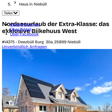
Haus in Niebüll
Teilen
Nordseeurlaub der Extra-Klasse: das
Über WhatsApp
Über E-Mail
exklusive Biikehuus West
Über Facebook
#14375 -
Deezbüll Burg 30a,
25899
Niebüll
Unverbindlich Anfragen