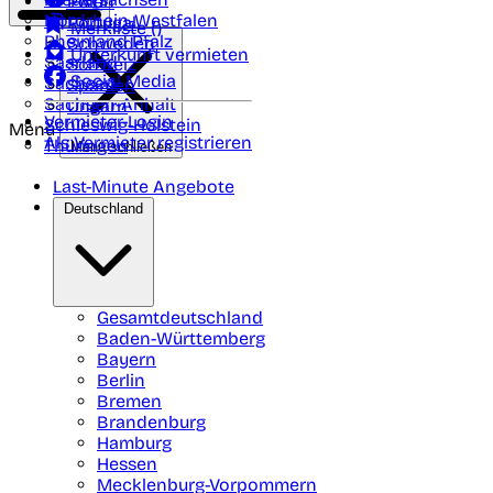
Polen
FAQ
Nordrhein-Westfalen
Portugal
Merkliste (
)
Rheinland Pfalz
Schweden
Unterkunft vermieten
Saarland
Schweiz
Social Media
Sachsen
Spanien
Sachsen-Anhalt
Ungarn
Vermieter-Login
Schleswig-Holstein
Menü
Als Vermieter registrieren
Thüringen
Menü schließen
Last-Minute Angebote
Deutschland
Gesamtdeutschland
Baden-Württemberg
Bayern
Berlin
Bremen
Brandenburg
Hamburg
Hessen
Mecklenburg-Vorpommern