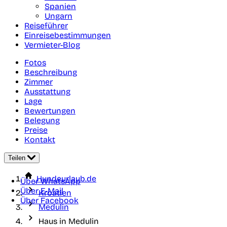
Spanien
Ungarn
Reiseführer
Einreisebestimmungen
Vermieter-Blog
Fotos
Beschreibung
Zimmer
Ausstattung
Lage
Bewertungen
Belegung
Preise
Kontakt
Teilen
Hundeurlaub.de
Über WhatsApp
Über E-Mail
Kroatien
Über Facebook
Medulin
Haus in Medulin