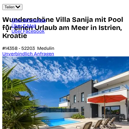
Teilen
Wunderschöne Villa Sanija mit Pool
Über WhatsApp
Über E-Mail
für einen Urlaub am Meer in Istrien,
Über Facebook
Kroatie
#14358 -
52203
Medulin
Unverbindlich Anfragen