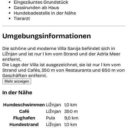
Eingezäuntes Grundstück
Gassirunden ab Haus
Hundebadestelle in der Nähe
Tierarzt
Umgebungsinformationen
Die schöne und moderne Villa Sanija befindet sich in
Ližnjan und ist nur 1 km vom Strand und der Adria Meer
entfernt.
Die Lage der Villa ist ausgezeichnet, sie ist nur 1 km vom
Strand und Cafés, 350 m von Restaurants und 650 m von
Geschäften entfernt.
Mehr anzeigen
In der Nähe
Hundeschwimmen
Ližnjan
1,0 km
Café
Ližnjan
350 m
Flughafen
Pula
9,0 km
Hundestrand
Ližnjan
1,0 km