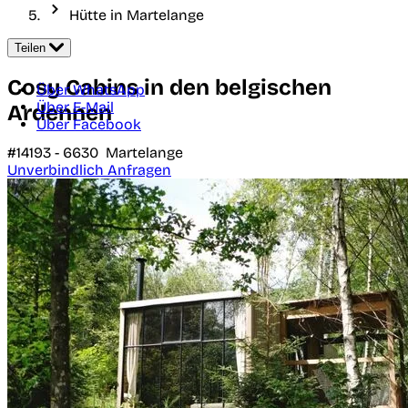
Hütte in Martelange
Teilen
Cosy Cabins in den belgischen
Über WhatsApp
Über E-Mail
Ardennen
Über Facebook
#14193 -
6630
Martelange
Unverbindlich Anfragen