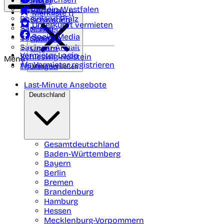
Polen
FAQ
Nordrhein-Westfalen
Portugal
Merkliste (
)
Rheinland Pfalz
Schweden
Unterkunft vermieten
Saarland
Schweiz
Social Media
Sachsen
Spanien
Sachsen-Anhalt
Ungarn
Vermieter-Login
Schleswig-Holstein
Menü
Als Vermieter registrieren
Thüringen
Menü schließen
Last-Minute Angebote
Deutschland
Gesamtdeutschland
Baden-Württemberg
Bayern
Berlin
Bremen
Brandenburg
Hamburg
Hessen
Mecklenburg-Vorpommern