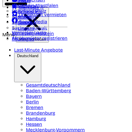
Polen
FAQ
Nordrhein-Westfalen
Portugal
Merkliste (
)
Rheinland Pfalz
Schweden
Unterkunft vermieten
Saarland
Schweiz
Social Media
Sachsen
Spanien
Sachsen-Anhalt
Ungarn
Vermieter-Login
Schleswig-Holstein
Menü
Als Vermieter registrieren
Thüringen
Menü schließen
Last-Minute Angebote
Deutschland
Gesamtdeutschland
Baden-Württemberg
Bayern
Berlin
Bremen
Brandenburg
Hamburg
Hessen
Mecklenburg-Vorpommern