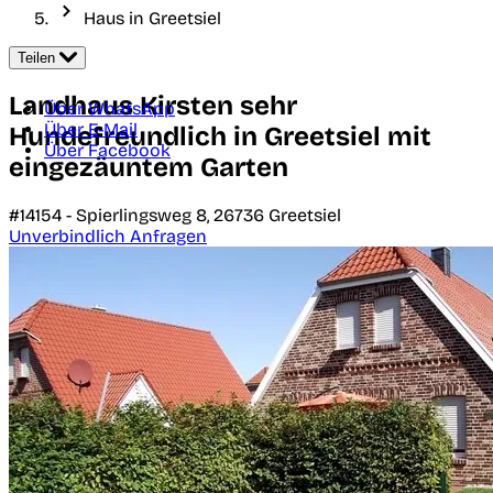
Haus in Greetsiel
Teilen
Landhaus Kirsten sehr
Über WhatsApp
Über E-Mail
Hundefreundlich in Greetsiel mit
Über Facebook
eingezäuntem Garten
#14154 -
Spierlingsweg 8,
26736
Greetsiel
Unverbindlich Anfragen