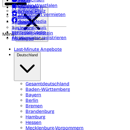
Polen
FAQ
Nordrhein-Westfalen
Portugal
Merkliste (
)
Rheinland Pfalz
Schweden
Unterkunft vermieten
Saarland
Schweiz
Social Media
Sachsen
Spanien
Sachsen-Anhalt
Ungarn
Vermieter-Login
Schleswig-Holstein
Menü
Als Vermieter registrieren
Thüringen
Menü schließen
Last-Minute Angebote
Deutschland
Gesamtdeutschland
Baden-Württemberg
Bayern
Berlin
Bremen
Brandenburg
Hamburg
Hessen
Mecklenburg-Vorpommern