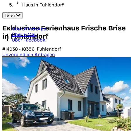
Haus in Fuhlendorf
Teilen
Exklusives Ferienhaus Frische Brise
Über WhatsApp
Über E-Mail
in Fuhlendorf
Über Facebook
#14038 -
18356
Fuhlendorf
Unverbindlich Anfragen