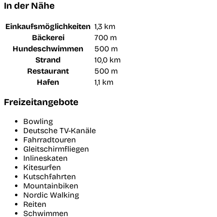
In der Nähe
Einkaufsmöglichkeiten
1,3 km
Bäckerei
700 m
Hundeschwimmen
500 m
Strand
10,0 km
Restaurant
500 m
Hafen
1,1 km
Freizeitangebote
Bowling
Deutsche TV-Kanäle
Fahrradtouren
Gleitschirmfliegen
Inlineskaten
Kitesurfen
Kutschfahrten
Mountainbiken
Nordic Walking
Reiten
Schwimmen