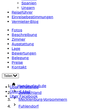
Spanien
Ungarn
Reiseführer
Einreisebestimmungen
Vermieter-Blog
Fotos
Beschreibung
Zimmer
Ausstattung
Lage
Bewertungen
Belegung
Preise
Kontakt
Teilen
Hundeurlaub.de
Über WhatsApp
Über E-Mail
Deutschland
Über Facebook
Mecklenburg-Vorpommern
Fuhlendorf