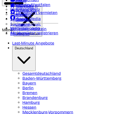
Polen
FAQ
Nordrhein-Westfalen
Portugal
Merkliste (
)
Rheinland Pfalz
Schweden
Unterkunft vermieten
Saarland
Schweiz
Social Media
Sachsen
Spanien
Sachsen-Anhalt
Ungarn
Vermieter-Login
Schleswig-Holstein
Menü
Als Vermieter registrieren
Thüringen
Menü schließen
Last-Minute Angebote
Deutschland
Gesamtdeutschland
Baden-Württemberg
Bayern
Berlin
Bremen
Brandenburg
Hamburg
Hessen
Mecklenburg-Vorpommern