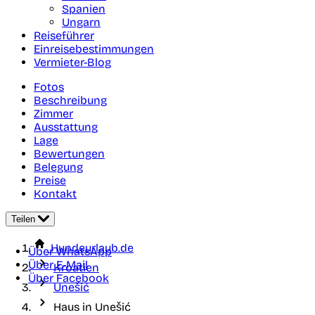
Spanien
Ungarn
Reiseführer
Einreisebestimmungen
Vermieter-Blog
Fotos
Beschreibung
Zimmer
Ausstattung
Lage
Bewertungen
Belegung
Preise
Kontakt
Teilen
Hundeurlaub.de
Über WhatsApp
Über E-Mail
Kroatien
Über Facebook
Unešić
Haus in Unešić