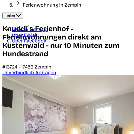
Ferienwohnung in Zempin
Teilen
Knuddi´s Ferienhof -
Über WhatsApp
Über E-Mail
Ferienwohnungen direkt am
Über Facebook
Küstenwald - nur 10 Minuten zum
Hundestrand
#13724 -
17459
Zempin
Unverbindlich Anfragen