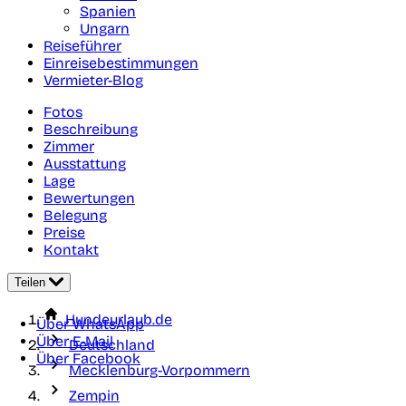
Spanien
Ungarn
Reiseführer
Einreisebestimmungen
Vermieter-Blog
Fotos
Beschreibung
Zimmer
Ausstattung
Lage
Bewertungen
Belegung
Preise
Kontakt
Teilen
Hundeurlaub.de
Über WhatsApp
Über E-Mail
Deutschland
Über Facebook
Mecklenburg-Vorpommern
Zempin