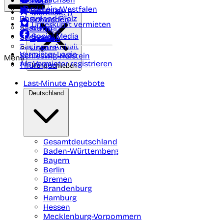
Polen
FAQ
Nordrhein-Westfalen
Portugal
Merkliste (
)
Rheinland Pfalz
Schweden
Unterkunft vermieten
Saarland
Schweiz
Social Media
Sachsen
Spanien
Sachsen-Anhalt
Ungarn
Vermieter-Login
Schleswig-Holstein
Menü
Als Vermieter registrieren
Thüringen
Menü schließen
Last-Minute Angebote
Deutschland
Gesamtdeutschland
Baden-Württemberg
Bayern
Berlin
Bremen
Brandenburg
Hamburg
Hessen
Mecklenburg-Vorpommern