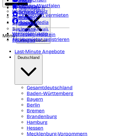
Polen
FAQ
Nordrhein-Westfalen
Portugal
Merkliste (
)
Rheinland Pfalz
Schweden
Unterkunft vermieten
Saarland
Schweiz
Social Media
Sachsen
Spanien
Sachsen-Anhalt
Ungarn
Vermieter-Login
Schleswig-Holstein
Menü
Als Vermieter registrieren
Thüringen
Menü schließen
Last-Minute Angebote
Deutschland
Gesamtdeutschland
Baden-Württemberg
Bayern
Berlin
Bremen
Brandenburg
Hamburg
Hessen
Mecklenburg-Vorpommern