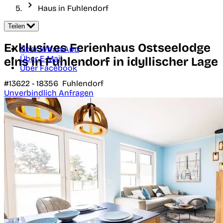
Haus in Fuhlendorf
Teilen
Exklusives Ferienhaus Ostseelodge
Über WhatsApp
Über E-Mail
eins in Fuhlendorf in idyllischer Lage
Über Facebook
#13622 -
18356
Fuhlendorf
Unverbindlich Anfragen