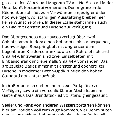
gestaltet ist. WLAN und Magenta TV mit Netflix sind in der
Unterkunft kostenfrei vorhanden. Der angrenzende
Küchenbereich lädt zum Verwöhnen ein, aufgrund der
hochwertigen, vollständigen Ausstattung bleiben hier
keine Wünsche offen. In dieser Etage steht ihnen auch
ein Bad mit Fenster und Dusche zur Verfügung.
Das Obergeschoss des Hauses verfügt über zwei
Schlafzimmer. In dem einen befindet sich ein bequemes,
hochwertiges Boxspringbett mit angrenzendem
begehbaren Kleiderschrank sowie ein Schreibtisch und
Smart-TV. Im zweiten sind zwei Einzelbetten mit
Einbauschrank und ebenfalls Smart-TV vorhanden. Das
großzügige Badezimmer mit Fenster und ebenerdiger
Dusche in moderner Beton-Optik runden den hohen
Standard der Unterkunft ab.
Im Außenbereich stehen Ihnen zwei Parkplätze zur
Verfügung sowie ein verschließbarer Abstellraum im
Gartenhaus. Das Grundstück ist vollständig eingezäunt.
Segler und Fans von anderen Wassersportarten können
hier am Bodden voll zum Zuge kommen. Vier Gehminuten
vom Haus entfernt befindet sich eine kleine Badestelle