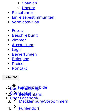
Spanien
Ungarn
Reiseführer
Einreisebestimmungen
Vermieter-Blog
Fotos
Beschreibung
Zimmer
Ausstattung
Lage
Bewertungen
Belegung
Preise
Kontakt
Teilen
Hundeurlaub.de
Über WhatsApp
Über E-Mail
Deutschland
Über Facebook
Mecklenburg-Vorpommern
Fuhlendorf