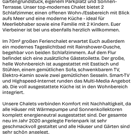
Gartengrundstück, eigenem Parkplatz und Sonnen-
Terrasse. Unser top-modernes Chalet bietet 2
Schlafzimmer, einen offenen Wohn-/Essbereich mit Blick
aufs Meer und eine moderne Küche - ideal für
Meerliebhaber sowie eine Familie mit 2 Kindern. Euer
Vierbeiner ist bei uns ebenfalls herzlich willkommen.
Im 70m² großen Ferienchalet erwartet Euch außerdem
ein modernes Tageslichtbad mit Rainshower-Dusche,
begehbar von beiden Schlafzimmern. Auf dem Flur
befindet sich eine zusätzliche Gästetoilette. Der große,
helle Wohnbereich ist ausgestattet mit Esstisch und
Stühlen, einem gemütlichen Sofa, schwenkbarem TV,
Elektro-Kamin sowie zwei gemütlichen Sesseln. Smart-TV
und Highspeed-Internet runden das Multi-Media Angebot
ab. Die voll ausgestattete Küche ist in den Wohnbereich
integriert.
Unsere Chalets verbinden Komfort mit Nachhaltigkeit, da
alle Häuser mit Wärmepumpe und Sonnenkollektoren
komplett energieneutral ausgestattet sind. Der gesamte
neu im Jahr 2020 angelegte Ferienpark ist sehr
geschmackvoll gestaltet und alle Häuser und Gärten sind
sehr schön angelegt.