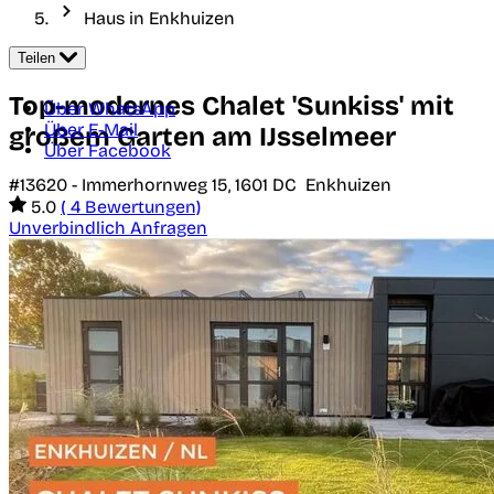
Haus in Enkhuizen
Teilen
Top-modernes Chalet 'Sunkiss' mit
Über WhatsApp
Über E-Mail
großem Garten am IJsselmeer
Über Facebook
#13620 -
Immerhornweg 15,
1601 DC
Enkhuizen
5.0
( 4 Bewertungen)
Unverbindlich Anfragen