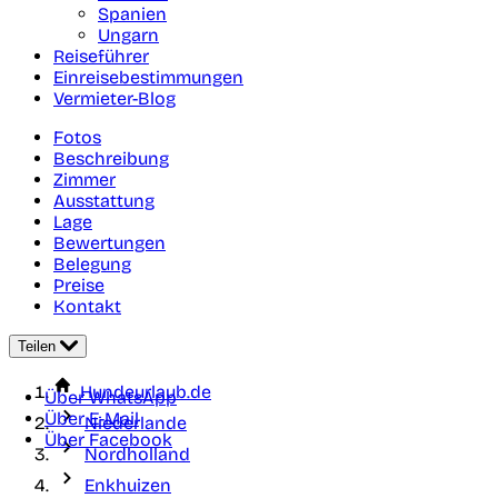
Spanien
Ungarn
Reiseführer
Einreisebestimmungen
Vermieter-Blog
Fotos
Beschreibung
Zimmer
Ausstattung
Lage
Bewertungen
Belegung
Preise
Kontakt
Teilen
Hundeurlaub.de
Über WhatsApp
Über E-Mail
Niederlande
Über Facebook
Nordholland
Enkhuizen