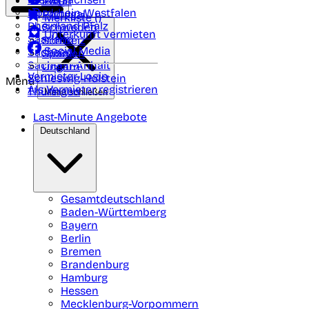
Polen
FAQ
Nordrhein-Westfalen
Portugal
Merkliste (
)
Rheinland Pfalz
Schweden
Unterkunft vermieten
Saarland
Schweiz
Social Media
Sachsen
Spanien
Sachsen-Anhalt
Ungarn
Vermieter-Login
Schleswig-Holstein
Menü
Als Vermieter registrieren
Thüringen
Menü schließen
Last-Minute Angebote
Deutschland
Gesamtdeutschland
Baden-Württemberg
Bayern
Berlin
Bremen
Brandenburg
Hamburg
Hessen
Mecklenburg-Vorpommern