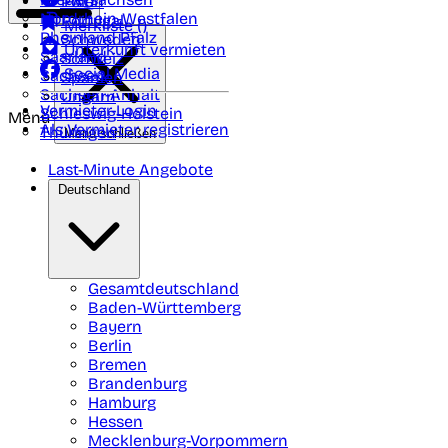
Polen
FAQ
Nordrhein-Westfalen
Portugal
Merkliste (
)
Rheinland Pfalz
Schweden
Unterkunft vermieten
Saarland
Schweiz
Social Media
Sachsen
Spanien
Sachsen-Anhalt
Ungarn
Vermieter-Login
Schleswig-Holstein
Menü
Als Vermieter registrieren
Thüringen
Menü schließen
Last-Minute Angebote
Deutschland
Gesamtdeutschland
Baden-Württemberg
Bayern
Berlin
Bremen
Brandenburg
Hamburg
Hessen
Mecklenburg-Vorpommern