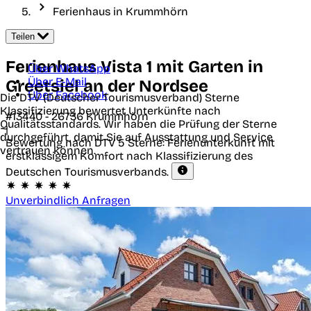
Ferienhaus in Krummhörn
Teilen
Ferienhaus Vista 1 mit Garten in
Über WhatsApp
Über E-Mail
Greetsiel an der Nordsee
Über Facebook
Die DTV (Deutscher Tourismusverband) Sterne
Klassifizierung bewertet Unterkünfte nach
#13440 -
26736
Krummhörn
Qualitätsstandards. Wir haben die Prüfung der Sterne
|
durchgeführt, damit Sie auf Ausstattung und Service
Bewertung nach DTV
5 Sterne: Ferienunterkunft mit
vertrauen können.
erstklassigem Komfort nach Klassifizierung des
Deutschen Tourismusverbands.
Unverbindlich Anfragen