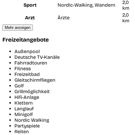
2,0
Sport
Nordic-Walking, Wandern
km
2,0
Arzt
Ärzte
km
Mehr anzeigen
Freizeitangebote
Außenpool
Deutsche TV-Kanäle
Fahrradtouren
Fitness
Freizeitbad
Gleitschirmfliegen
Golf
Grillmöglichkeit
Hifi-Anlage
Klettern
Langlauf
Minigolf
Nordic Walking
Partyspiele
Reiten