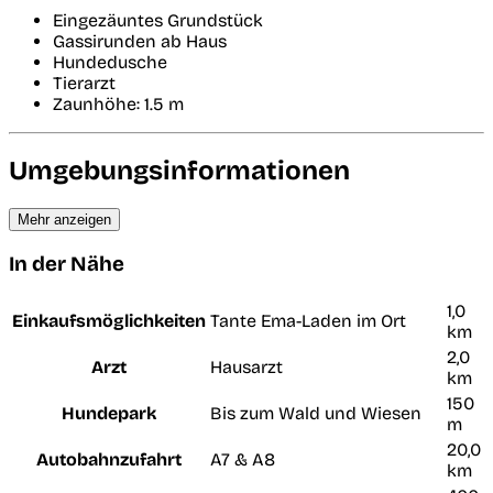
Eingezäuntes Grundstück
Gassirunden ab Haus
Hundedusche
Tierarzt
Zaunhöhe: 1.5 m
Umgebungsinformationen
Mehr anzeigen
In der Nähe
1,0
Einkaufsmöglichkeiten
Tante Ema-Laden im Ort
km
2,0
Arzt
Hausarzt
km
150
Hundepark
Bis zum Wald und Wiesen
m
20,0
Autobahnzufahrt
A7 & A8
km