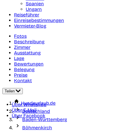
Spanien
Ungarn
Reiseführer
Einreisebestimmungen
Vermieter-Blog
Fotos
Beschreibung
Zimmer
Ausstattung
Lage
Bewertungen
Belegung
Preise
Kontakt
Teilen
Hundeurlaub.de
Über WhatsApp
Über E-Mail
Deutschland
Über Facebook
Baden-Württemberg
Böhmenkirch