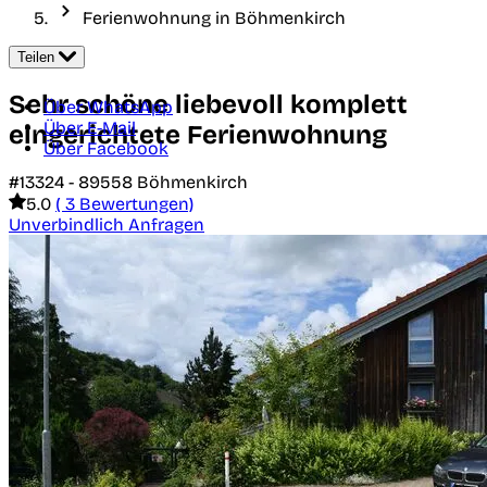
Ferienwohnung in Böhmenkirch
Teilen
Sehr schöne liebevoll komplett
Über WhatsApp
Über E-Mail
eingerichtete Ferienwohnung
Über Facebook
#13324 -
89558
Böhmenkirch
5.0
( 3 Bewertungen)
Unverbindlich Anfragen