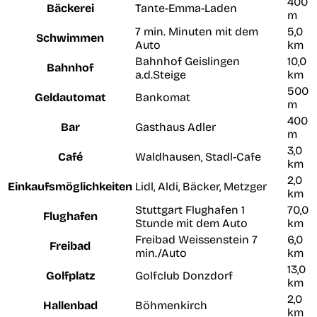
400
Bäckerei
Tante-Emma-Laden
m
7 min. Minuten mit dem
5,0
Schwimmen
Auto
km
Bahnhof Geislingen
10,0
Bahnhof
a.d.Steige
km
500
Geldautomat
Bankomat
m
400
Bar
Gasthaus Adler
m
3,0
Café
Waldhausen, Stadl-Cafe
km
2,0
Einkaufsmöglichkeiten
Lidl, Aldi, Bäcker, Metzger
km
Stuttgart Flughafen 1
70,0
Flughafen
Stunde mit dem Auto
km
Freibad Weissenstein 7
6,0
Freibad
min./Auto
km
13,0
Golfplatz
Golfclub Donzdorf
km
2,0
Hallenbad
Böhmenkirch
km