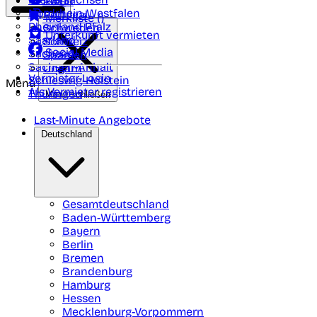
Polen
FAQ
Nordrhein-Westfalen
Portugal
Merkliste (
)
Rheinland Pfalz
Schweden
Unterkunft vermieten
Saarland
Schweiz
Social Media
Sachsen
Spanien
Sachsen-Anhalt
Ungarn
Vermieter-Login
Schleswig-Holstein
Menü
Als Vermieter registrieren
Thüringen
Menü schließen
Last-Minute Angebote
Deutschland
Gesamtdeutschland
Baden-Württemberg
Bayern
Berlin
Bremen
Brandenburg
Hamburg
Hessen
Mecklenburg-Vorpommern