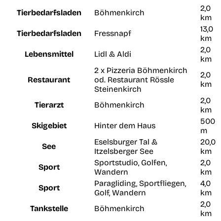
2,0
Tierbedarfsladen
Böhmenkirch
km
13,0
Tierbedarfsladen
Fressnapf
km
2,0
Lebensmittel
Lidl & Aldi
km
2 x Pizzeria Böhmenkirch
2,0
Restaurant
od. Restaurant Rössle
km
Steinenkirch
2,0
Tierarzt
Böhmenkirch
km
500
Skigebiet
Hinter dem Haus
m
Eselsburger Tal &
20,0
See
Itzelsberger See
km
Sportstudio, Golfen,
2,0
Sport
Wandern
km
Paragliding, Sportfliegen,
4,0
Sport
Golf, Wandern
km
2,0
Tankstelle
Böhmenkirch
km