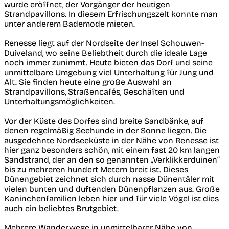
wurde eröffnet, der Vorgänger der heutigen
Strandpavillons. In diesem Erfrischungszelt konnte man
unter anderem Bademode mieten.
Renesse liegt auf der Nordseite der Insel Schouwen-
Duiveland, wo seine Beliebtheit durch die ideale Lage
noch immer zunimmt. Heute bieten das Dorf und seine
unmittelbare Umgebung viel Unterhaltung für Jung und
Alt. Sie finden heute eine große Auswahl an
Strandpavillons, Straßencafés, Geschäften und
Unterhaltungsmöglichkeiten.
Vor der Küste des Dorfes sind breite Sandbänke, auf
denen regelmäßig Seehunde in der Sonne liegen. Die
ausgedehnte Nordseeküste in der Nähe von Renesse ist
hier ganz besonders schön, mit einem fast 20 km langen
Sandstrand, der an den so genannten „Verklikkerduinen“
bis zu mehreren hundert Metern breit ist. Dieses
Dünengebiet zeichnet sich durch nasse Dünentäler mit
vielen bunten und duftenden Dünenpflanzen aus. Große
Kaninchenfamilien leben hier und für viele Vögel ist dies
auch ein beliebtes Brutgebiet.
Mehrere Wanderwege in unmittelbarer Nähe von