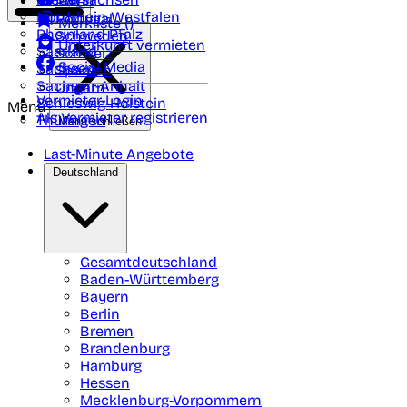
Polen
FAQ
Nordrhein-Westfalen
Portugal
Merkliste (
)
Rheinland Pfalz
Schweden
Unterkunft vermieten
Saarland
Schweiz
Social Media
Sachsen
Spanien
Sachsen-Anhalt
Ungarn
Vermieter-Login
Schleswig-Holstein
Menü
Als Vermieter registrieren
Thüringen
Menü schließen
Last-Minute Angebote
Deutschland
Gesamtdeutschland
Baden-Württemberg
Bayern
Berlin
Bremen
Brandenburg
Hamburg
Hessen
Mecklenburg-Vorpommern