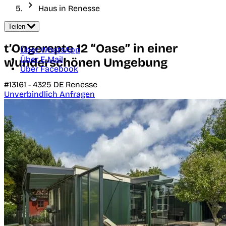
Haus in Renesse
Teilen
t’Ongerepte 12 “Oase” in einer
Über WhatsApp
Über E-Mail
wunderschönen Umgebung
Über Facebook
#13161 -
4325 DE
Renesse
Unverbindlich Anfragen