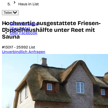
Haus in List
Teilen
Hochwertig ausgestattete Friesen-
Über WhatsApp
Über E-Mail
Doppelhaushälfte unter Reet mit
Über Facebook
Sauna
#13017 -
25992
List
Unverbindlich Anfragen