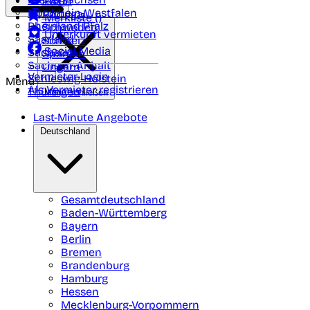
Polen
FAQ
Nordrhein-Westfalen
Portugal
Merkliste (
)
Rheinland Pfalz
Schweden
Unterkunft vermieten
Saarland
Schweiz
Social Media
Sachsen
Spanien
Sachsen-Anhalt
Ungarn
Vermieter-Login
Schleswig-Holstein
Menü
Als Vermieter registrieren
Thüringen
Menü schließen
Last-Minute Angebote
Deutschland
Gesamtdeutschland
Baden-Württemberg
Bayern
Berlin
Bremen
Brandenburg
Hamburg
Hessen
Mecklenburg-Vorpommern