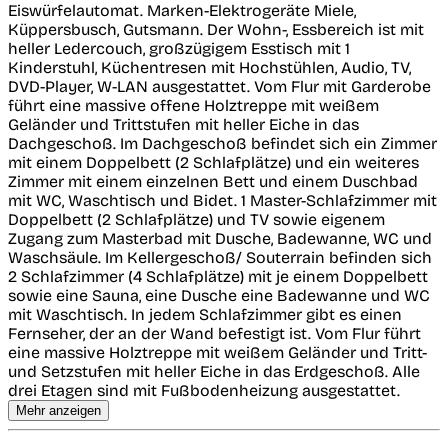
Eiswürfelautomat. Marken-Elektrogeräte Miele,
Küppersbusch, Gutsmann. Der Wohn-, Essbereich ist mit
heller Ledercouch, großzügigem Esstisch mit 1
Kinderstuhl, Küchentresen mit Hochstühlen, Audio, TV,
DVD-Player, W-LAN ausgestattet. Vom Flur mit Garderobe
führt eine massive offene Holztreppe mit weißem
Geländer und Trittstufen mit heller Eiche in das
Dachgeschoß. Im Dachgeschoß befindet sich ein Zimmer
mit einem Doppelbett (2 Schlafplätze) und ein weiteres
Zimmer mit einem einzelnen Bett und einem Duschbad
mit WC, Waschtisch und Bidet. 1 Master-Schlafzimmer mit
Doppelbett (2 Schlafplätze) und TV sowie eigenem
Zugang zum Masterbad mit Dusche, Badewanne, WC und
Waschsäule. Im Kellergeschoß/ Souterrain befinden sich
2 Schlafzimmer (4 Schlafplätze) mit je einem Doppelbett
sowie eine Sauna, eine Dusche eine Badewanne und WC
mit Waschtisch. In jedem Schlafzimmer gibt es einen
Fernseher, der an der Wand befestigt ist. Vom Flur führt
eine massive Holztreppe mit weißem Geländer und Tritt-
und Setzstufen mit heller Eiche in das Erdgeschoß. Alle
drei Etagen sind mit Fußbodenheizung ausgestattet.
Mehr anzeigen