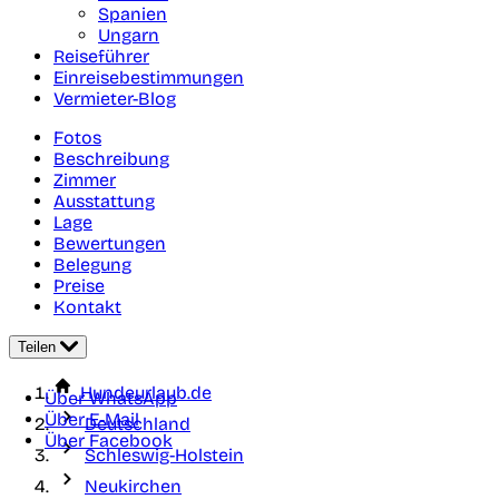
Spanien
Ungarn
Reiseführer
Einreisebestimmungen
Vermieter-Blog
Fotos
Beschreibung
Zimmer
Ausstattung
Lage
Bewertungen
Belegung
Preise
Kontakt
Teilen
Hundeurlaub.de
Über WhatsApp
Über E-Mail
Deutschland
Über Facebook
Schleswig-Holstein
Neukirchen