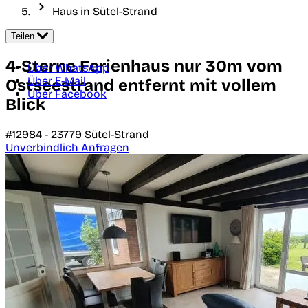
Haus in Sütel-Strand
Teilen
4-Sterne Ferienhaus nur 30m vom
Über WhatsApp
Über E-Mail
Ostseestrand entfernt mit vollem
Über Facebook
Blick
#12984 -
23779
Sütel-Strand
Unverbindlich Anfragen