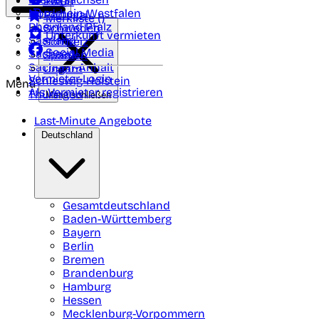
Polen
FAQ
Nordrhein-Westfalen
Portugal
Merkliste (
)
Rheinland Pfalz
Schweden
Unterkunft vermieten
Saarland
Schweiz
Social Media
Sachsen
Spanien
Sachsen-Anhalt
Ungarn
Vermieter-Login
Schleswig-Holstein
Menü
Als Vermieter registrieren
Thüringen
Menü schließen
Last-Minute Angebote
Deutschland
Gesamtdeutschland
Baden-Württemberg
Bayern
Berlin
Bremen
Brandenburg
Hamburg
Hessen
Mecklenburg-Vorpommern