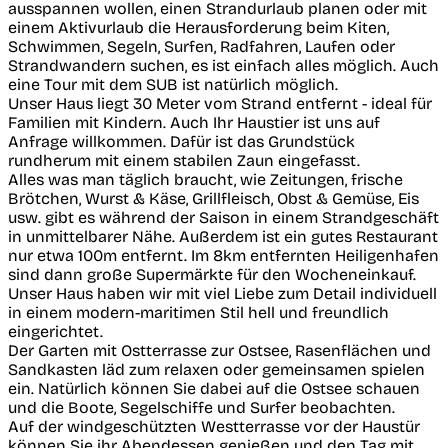
ausspannen wollen, einen Strandurlaub planen oder mit
einem Aktivurlaub die Herausforderung beim Kiten,
Schwimmen, Segeln, Surfen, Radfahren, Laufen oder
Strandwandern suchen, es ist einfach alles möglich. Auch
eine Tour mit dem SUB ist natürlich möglich.
Unser Haus liegt 30 Meter vom Strand entfernt - ideal für
Familien mit Kindern. Auch Ihr Haustier ist uns auf
Anfrage willkommen. Dafür ist das Grundstück
rundherum mit einem stabilen Zaun eingefasst.
Alles was man täglich braucht, wie Zeitungen, frische
Brötchen, Wurst & Käse, Grillfleisch, Obst & Gemüse, Eis
usw. gibt es während der Saison in einem Strandgeschäft
in unmittelbarer Nähe. Außerdem ist ein gutes Restaurant
nur etwa 100m entfernt. Im 8km entfernten Heiligenhafen
sind dann große Supermärkte für den Wocheneinkauf.
Unser Haus haben wir mit viel Liebe zum Detail individuell
in einem modern-maritimen Stil hell und freundlich
eingerichtet.
Der Garten mit Ostterrasse zur Ostsee, Rasenflächen und
Sandkasten läd zum relaxen oder gemeinsamen spielen
ein. Natürlich können Sie dabei auf die Ostsee schauen
und die Boote, Segelschiffe und Surfer beobachten.
Auf der windgeschützten Westterrasse vor der Haustür
können Sie ihr Abendessen genießen und den Tag mit