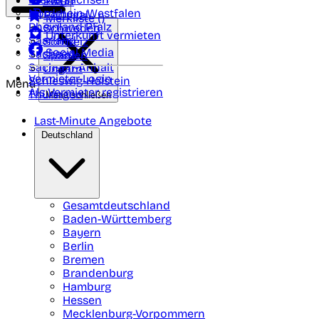
Polen
FAQ
Nordrhein-Westfalen
Portugal
Merkliste (
)
Rheinland Pfalz
Schweden
Unterkunft vermieten
Saarland
Schweiz
Social Media
Sachsen
Spanien
Sachsen-Anhalt
Ungarn
Vermieter-Login
Schleswig-Holstein
Menü
Als Vermieter registrieren
Thüringen
Menü schließen
Last-Minute Angebote
Deutschland
Gesamtdeutschland
Baden-Württemberg
Bayern
Berlin
Bremen
Brandenburg
Hamburg
Hessen
Mecklenburg-Vorpommern