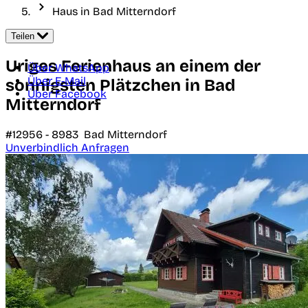
Haus in Bad Mitterndorf
Teilen
Uriges Ferienhaus an einem der
Über WhatsApp
Über E-Mail
sonnigsten Plätzchen in Bad
Über Facebook
Mitterndorf
#12956 -
8983
Bad Mitterndorf
Unverbindlich Anfragen