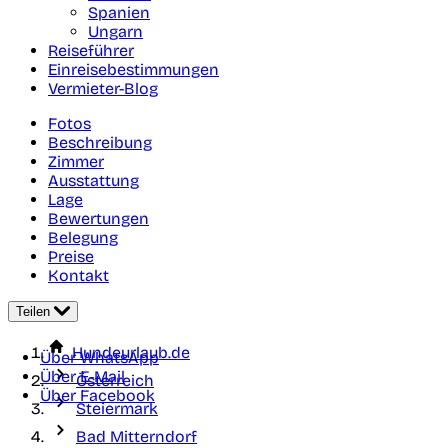
Spanien
Ungarn
Reiseführer
Einreisebestimmungen
Vermieter-Blog
Fotos
Beschreibung
Zimmer
Ausstattung
Lage
Bewertungen
Belegung
Preise
Kontakt
Teilen
Hundeurlaub.de
Über WhatsApp
Über E-Mail
Österreich
Über Facebook
Steiermark
Bad Mitterndorf