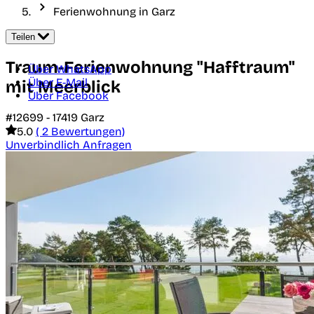
Ferienwohnung in Garz
Teilen
Traum-Ferienwohnung "Hafftraum"
Über WhatsApp
Über E-Mail
mit Meerblick
Über Facebook
#12699 -
17419
Garz
5.0
( 2 Bewertungen)
Unverbindlich Anfragen