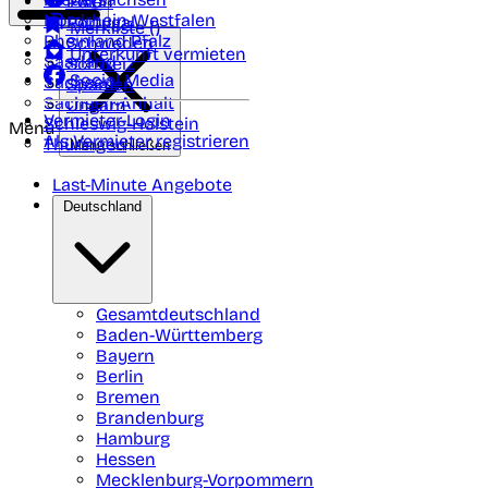
Polen
FAQ
Nordrhein-Westfalen
Portugal
Merkliste (
)
Rheinland Pfalz
Schweden
Unterkunft vermieten
Saarland
Schweiz
Social Media
Sachsen
Spanien
Sachsen-Anhalt
Ungarn
Vermieter-Login
Schleswig-Holstein
Menü
Als Vermieter registrieren
Thüringen
Menü schließen
Last-Minute Angebote
Deutschland
Gesamtdeutschland
Baden-Württemberg
Bayern
Berlin
Bremen
Brandenburg
Hamburg
Hessen
Mecklenburg-Vorpommern