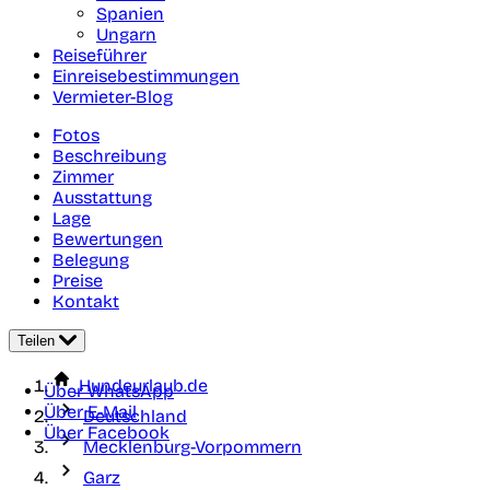
Spanien
Ungarn
Reiseführer
Einreisebestimmungen
Vermieter-Blog
Fotos
Beschreibung
Zimmer
Ausstattung
Lage
Bewertungen
Belegung
Preise
Kontakt
Teilen
Hundeurlaub.de
Über WhatsApp
Über E-Mail
Deutschland
Über Facebook
Mecklenburg-Vorpommern
Garz