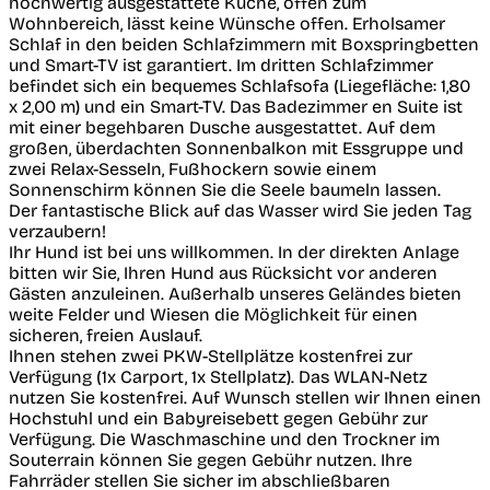
hochwertig ausgestattete Küche, offen zum
Wohnbereich, lässt keine Wünsche offen. Erholsamer
Schlaf in den beiden Schlafzimmern mit Boxspringbetten
und Smart-TV ist garantiert. Im dritten Schlafzimmer
befindet sich ein bequemes Schlafsofa (Liegefläche: 1,80
x 2,00 m) und ein Smart-TV. Das Badezimmer en Suite ist
mit einer begehbaren Dusche ausgestattet. Auf dem
großen, überdachten Sonnenbalkon mit Essgruppe und
zwei Relax-Sesseln, Fußhockern sowie einem
Sonnenschirm können Sie die Seele baumeln lassen.
Der fantastische Blick auf das Wasser wird Sie jeden Tag
verzaubern!
Ihr Hund ist bei uns willkommen. In der direkten Anlage
bitten wir Sie, Ihren Hund aus Rücksicht vor anderen
Gästen anzuleinen. Außerhalb unseres Geländes bieten
weite Felder und Wiesen die Möglichkeit für einen
sicheren, freien Auslauf.
Ihnen stehen zwei PKW-Stellplätze kostenfrei zur
Verfügung (1x Carport, 1x Stellplatz). Das WLAN-Netz
nutzen Sie kostenfrei. Auf Wunsch stellen wir Ihnen einen
Hochstuhl und ein Babyreisebett gegen Gebühr zur
Verfügung. Die Waschmaschine und den Trockner im
Souterrain können Sie gegen Gebühr nutzen. Ihre
Fahrräder stellen Sie sicher im abschließbaren