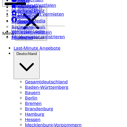
Polen
FAQ
Nordrhein-Westfalen
Portugal
Merkliste (
)
Rheinland Pfalz
Schweden
Unterkunft vermieten
Saarland
Schweiz
Social Media
Sachsen
Spanien
Sachsen-Anhalt
Ungarn
Vermieter-Login
Schleswig-Holstein
Menü
Als Vermieter registrieren
Thüringen
Menü schließen
Last-Minute Angebote
Deutschland
Gesamtdeutschland
Baden-Württemberg
Bayern
Berlin
Bremen
Brandenburg
Hamburg
Hessen
Mecklenburg-Vorpommern