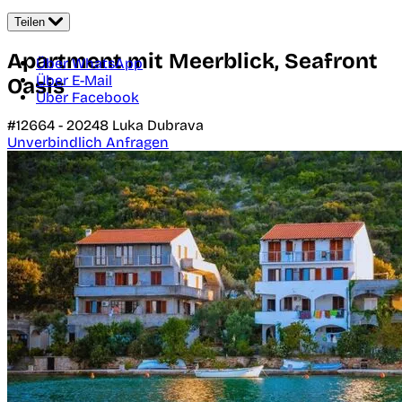
Teilen
Apartment mit Meerblick, Seafront
Über WhatsApp
Über E-Mail
Oasis
Über Facebook
#12664 -
20248
Luka Dubrava
Unverbindlich Anfragen