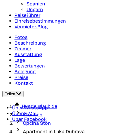
Spanien
Ungarn
Reiseführer
Einreisebestimmungen
Vermieter-Blog
Fotos
Beschreibung
Zimmer
Ausstattung
Lage
Bewertungen
Belegung
Preise
Kontakt
Teilen
Hundeurlaub.de
Über WhatsApp
Über E-Mail
Kroatien
Über Facebook
Općina Ston
Apartment in Luka Dubrava