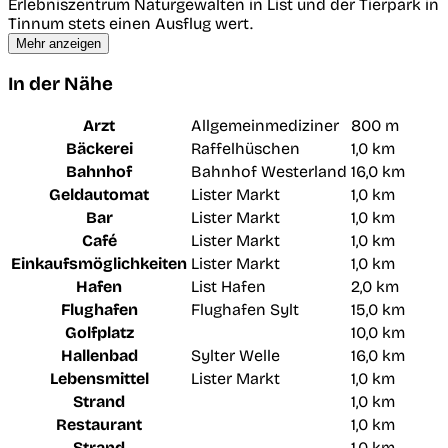
Erlebniszentrum Naturgewalten in List und der Tierpark in
Tinnum stets einen Ausflug wert.
Mehr anzeigen
In der Nähe
Arzt
Allgemeinmediziner
800 m
Bäckerei
Raffelhüschen
1,0 km
Bahnhof
Bahnhof Westerland
16,0 km
Geldautomat
Lister Markt
1,0 km
Bar
Lister Markt
1,0 km
Café
Lister Markt
1,0 km
Einkaufsmöglichkeiten
Lister Markt
1,0 km
Hafen
List Hafen
2,0 km
Flughafen
Flughafen Sylt
15,0 km
Golfplatz
10,0 km
Hallenbad
Sylter Welle
16,0 km
Lebensmittel
Lister Markt
1,0 km
Strand
1,0 km
Restaurant
1,0 km
Strand
1,0 km