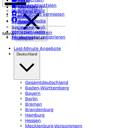
Polen
FAQ
Nordrhein-Westfalen
Portugal
Merkliste (
)
Rheinland Pfalz
Schweden
Unterkunft vermieten
Saarland
Schweiz
Social Media
Sachsen
Spanien
Sachsen-Anhalt
Ungarn
Vermieter-Login
Schleswig-Holstein
Menü
Als Vermieter registrieren
Thüringen
Menü schließen
Last-Minute Angebote
Deutschland
Gesamtdeutschland
Baden-Württemberg
Bayern
Berlin
Bremen
Brandenburg
Hamburg
Hessen
Mecklenburg-Vorpommern