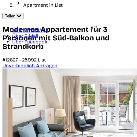
Apartment in List
Teilen
Modernes Appartement für 3
Über WhatsApp
Über E-Mail
Personen mit Süd-Balkon und
Über Facebook
Strandkorb
#12627 -
25992
List
Unverbindlich Anfragen