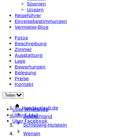
Spanien
Ungarn
Reiseführer
Einreisebestimmungen
Vermieter-Blog
Fotos
Beschreibung
Zimmer
Ausstattung
Lage
Bewertungen
Belegung
Preise
Kontakt
Teilen
Hundeurlaub.de
Über WhatsApp
Über E-Mail
Deutschland
Über Facebook
Schleswig-Holstein
Wensin