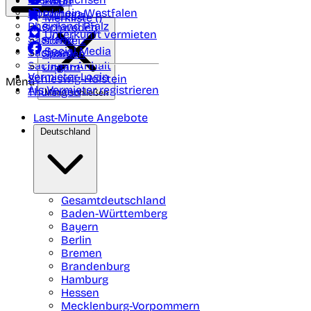
Polen
FAQ
Nordrhein-Westfalen
Portugal
Merkliste (
)
Rheinland Pfalz
Schweden
Unterkunft vermieten
Saarland
Schweiz
Social Media
Sachsen
Spanien
Sachsen-Anhalt
Ungarn
Vermieter-Login
Schleswig-Holstein
Menü
Als Vermieter registrieren
Thüringen
Menü schließen
Last-Minute Angebote
Deutschland
Gesamtdeutschland
Baden-Württemberg
Bayern
Berlin
Bremen
Brandenburg
Hamburg
Hessen
Mecklenburg-Vorpommern