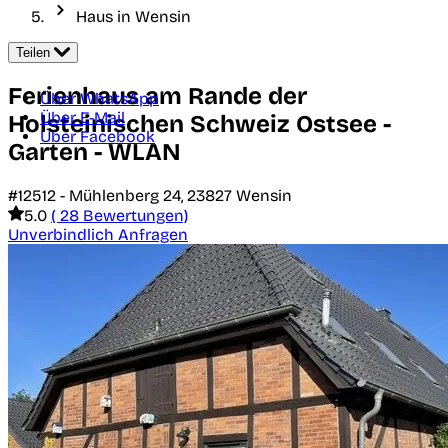
Haus in Wensin
Teilen
Ferienhaus am Rande der
Über WhatsApp
Über E-Mail
Holsteinischen Schweiz Ostsee -
Über Facebook
Garten - WLAN
#12512 -
Mühlenberg 24,
23827
Wensin
5.0
( 28 Bewertungen)
Unverbindlich Anfragen