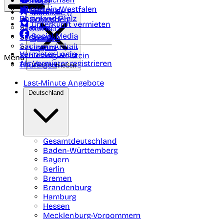
Polen
FAQ
Nordrhein-Westfalen
Portugal
Merkliste (
)
Rheinland Pfalz
Schweden
Unterkunft vermieten
Saarland
Schweiz
Social Media
Sachsen
Spanien
Sachsen-Anhalt
Ungarn
Vermieter-Login
Schleswig-Holstein
Menü
Als Vermieter registrieren
Thüringen
Menü schließen
Last-Minute Angebote
Deutschland
Gesamtdeutschland
Baden-Württemberg
Bayern
Berlin
Bremen
Brandenburg
Hamburg
Hessen
Mecklenburg-Vorpommern