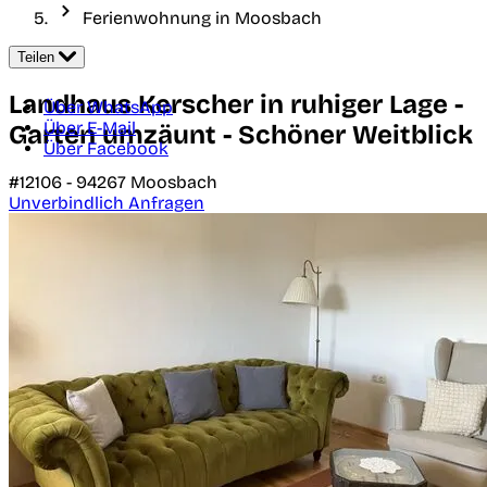
Ferienwohnung in Moosbach
Teilen
Landhaus Kerscher in ruhiger Lage -
Über WhatsApp
Über E-Mail
Garten umzäunt - Schöner Weitblick
Über Facebook
#12106 -
94267
Moosbach
Unverbindlich Anfragen