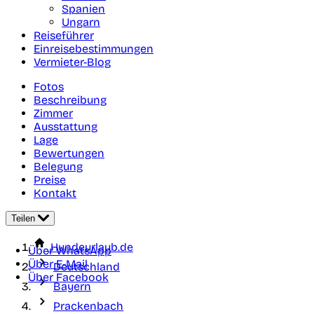
Spanien
Ungarn
Reiseführer
Einreisebestimmungen
Vermieter-Blog
Fotos
Beschreibung
Zimmer
Ausstattung
Lage
Bewertungen
Belegung
Preise
Kontakt
Teilen
Hundeurlaub.de
Über WhatsApp
Über E-Mail
Deutschland
Über Facebook
Bayern
Prackenbach