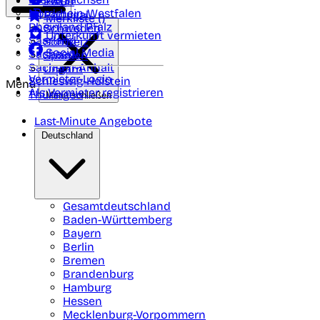
Polen
FAQ
Nordrhein-Westfalen
Portugal
Merkliste (
)
Rheinland Pfalz
Schweden
Unterkunft vermieten
Saarland
Schweiz
Social Media
Sachsen
Spanien
Sachsen-Anhalt
Ungarn
Vermieter-Login
Schleswig-Holstein
Menü
Als Vermieter registrieren
Thüringen
Menü schließen
Last-Minute Angebote
Deutschland
Gesamtdeutschland
Baden-Württemberg
Bayern
Berlin
Bremen
Brandenburg
Hamburg
Hessen
Mecklenburg-Vorpommern