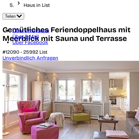
Haus in List
Teilen
Gemütliches Feriendoppelhaus mit
Über WhatsApp
Über E-Mail
Meerblick mit Sauna und Terrasse
Über Facebook
#12090 -
25992
List
Unverbindlich Anfragen