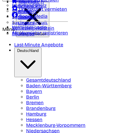
Portugal
Merkliste (
)
Rheinland Pfalz
Schweden
Unterkunft vermieten
Saarland
Schweiz
Social Media
Sachsen
Spanien
Sachsen-Anhalt
Ungarn
Vermieter-Login
Schleswig-Holstein
Menü
Als Vermieter registrieren
Thüringen
Menü schließen
Last-Minute Angebote
Deutschland
Gesamtdeutschland
Baden-Württemberg
Bayern
Berlin
Bremen
Brandenburg
Hamburg
Hessen
Mecklenburg-Vorpommern
Niedersachsen