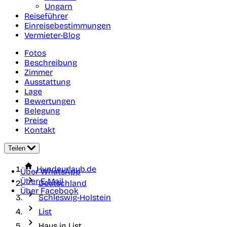
Ungarn
Reiseführer
Einreisebestimmungen
Vermieter-Blog
Fotos
Beschreibung
Zimmer
Ausstattung
Lage
Bewertungen
Belegung
Preise
Kontakt
Teilen
Hundeurlaub.de
Über WhatsApp
Über E-Mail
Deutschland
Über Facebook
Schleswig-Holstein
List
Haus in List