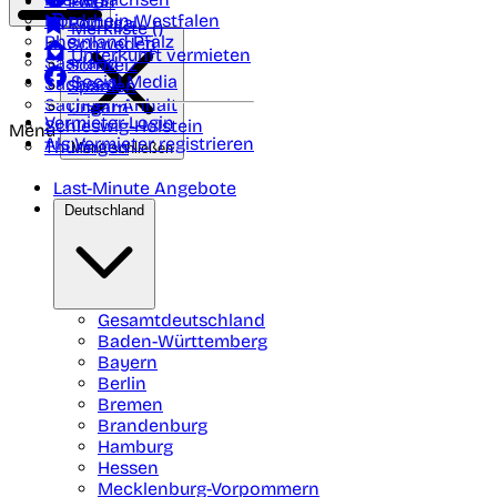
Polen
FAQ
Nordrhein-Westfalen
Portugal
Merkliste (
)
Rheinland Pfalz
Schweden
Unterkunft vermieten
Saarland
Schweiz
Social Media
Sachsen
Spanien
Sachsen-Anhalt
Ungarn
Vermieter-Login
Schleswig-Holstein
Menü
Als Vermieter registrieren
Thüringen
Menü schließen
Last-Minute Angebote
Deutschland
Gesamtdeutschland
Baden-Württemberg
Bayern
Berlin
Bremen
Brandenburg
Hamburg
Hessen
Mecklenburg-Vorpommern