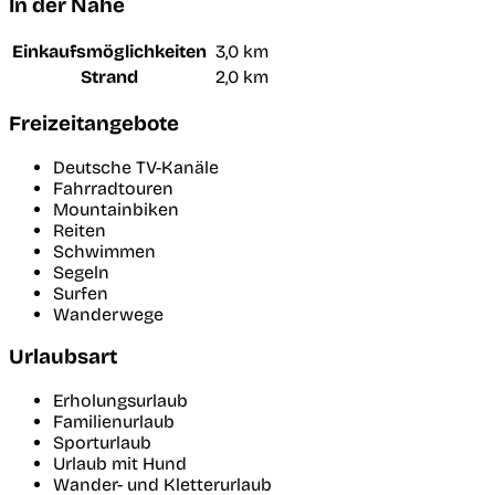
In der Nähe
Einkaufsmöglichkeiten
3,0 km
Strand
2,0 km
Freizeitangebote
Deutsche TV-Kanäle
Fahrradtouren
Mountainbiken
Reiten
Schwimmen
Segeln
Surfen
Wanderwege
Urlaubsart
Erholungsurlaub
Familienurlaub
Sporturlaub
Urlaub mit Hund
Wander- und Kletterurlaub