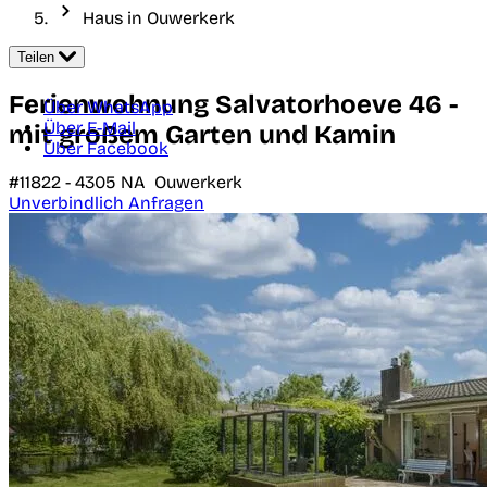
Haus in Ouwerkerk
Teilen
Ferienwohnung Salvatorhoeve 46 -
Über WhatsApp
Über E-Mail
mit großem Garten und Kamin
Über Facebook
#11822 -
4305 NA
Ouwerkerk
Unverbindlich Anfragen