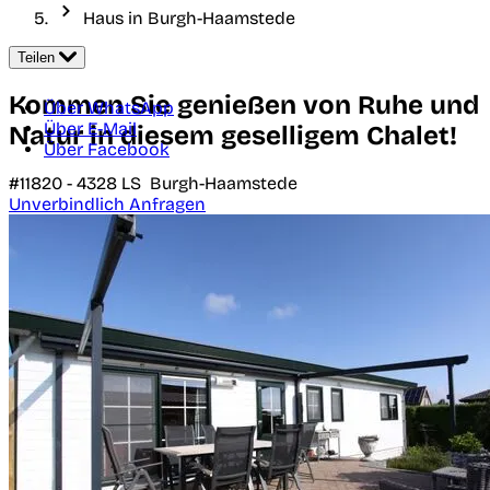
Haus in Burgh-Haamstede
Teilen
Kommen Sie genießen von Ruhe und
Über WhatsApp
Über E-Mail
Natur in diesem geselligem Chalet!
Über Facebook
#11820 -
4328 LS
Burgh-Haamstede
Unverbindlich Anfragen