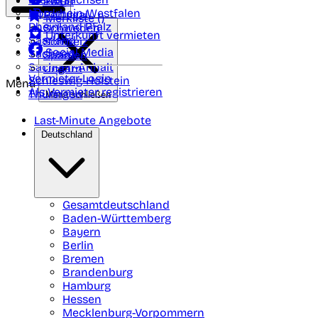
Polen
FAQ
Nordrhein-Westfalen
Portugal
Merkliste (
)
Rheinland Pfalz
Schweden
Unterkunft vermieten
Saarland
Schweiz
Social Media
Sachsen
Spanien
Sachsen-Anhalt
Ungarn
Vermieter-Login
Schleswig-Holstein
Menü
Als Vermieter registrieren
Thüringen
Menü schließen
Last-Minute Angebote
Deutschland
Gesamtdeutschland
Baden-Württemberg
Bayern
Berlin
Bremen
Brandenburg
Hamburg
Hessen
Mecklenburg-Vorpommern